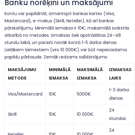
Banku norēķini un maksājumi
Kontu var papildināt, izmantojot bankas kartes (Visa,
Mastercard), e-makus (Skrill, Neteller), kā arī bankas
pārskaitījumu. Minimālā iemaksa ir 10€, maksimālā svārstās
atkarībā no metodes. Izmaksas tiek apstrādātas 24–48
stundu laikā, un parasti nonāk kontā 1–5 darba dienas.
Lielākiem laimestiem (virs 10 000€) var būt nepieciešama
papildu pārbaude. Zemāk redzams salīdzinājums:
MAKSĀJUMU
MINIMĀLĀ
MAKSIMĀLĀ
IZMAKSAS
METODE
IEMAKSA
IZMAKSA
LAIKS
1–3 darba
Visa/Mastercard
10€
5000€
dienas
24
Skrill
10€
10 000€
stundas
24
Neteller
10€
10 000€