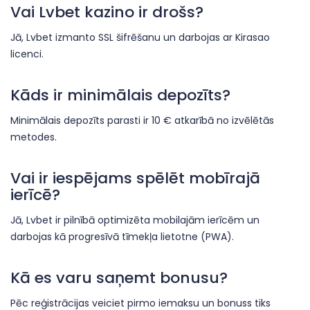
Vai Lvbet kazino ir drošs?
Jā, Lvbet izmanto SSL šifrēšanu un darbojas ar Kirasao
licenci.
Kāds ir minimālais depozīts?
Minimālais depozīts parasti ir 10 € atkarībā no izvēlētās
metodes.
Vai ir iespējams spēlēt mobīrajā
ierīcē?
Jā, Lvbet ir pilnībā optimizēta mobilajām ierīcēm un
darbojas kā progresīvā tīmekļa lietotne (PWA).
Kā es varu saņemt bonusu?
Pēc reģistrācijas veiciet pirmo iemaksu un bonuss tiks