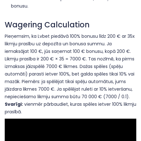
bonusu.
Wagering Calculation
Pieņemsim, ka Lvbet piedāvā 100% bonusu līdz 200 € ar 35x
likmju prasību uz depozīta un bonusa summu. Ja
iemaksājat 100 €, jūs saņemat 100 € bonusu, kopā 200 €.
Likmju prasība ir 200 € × 35 = 7000 €. Tas nozīmē, ka pirms
izmaksas jāizspēlē 7000 € likmes. Dažas spēles (spēļu
automāti) parasti ietver 100%, bet galda spēles tikai 10% vai
mazāk. Piemērs: ja spēlējat tikai spēļu automātus, jums
jāizdara likmes 7000 €. Ja spēlējat ruleti ar 10% ietveršanu,
nepieciešamo likmju summa būtu 70 000 € (7000 / 0.1).
Svarīgi:
vienmēr pārbaudiet, kuras spēles ietver 100% likmju
prasībā.