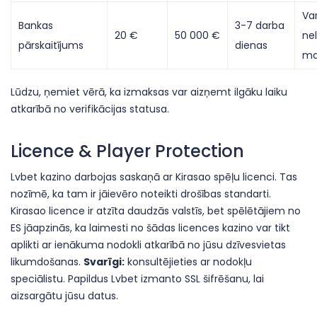
Va
Bankas
3-7 darba
20 €
50 000 €
nel
pārskaitījums
dienas
ma
Lūdzu, ņemiet vērā, ka izmaksas var aizņemt ilgāku laiku
atkarībā no verifikācijas statusa.
Licence & Player Protection
Lvbet kazino darbojas saskaņā ar Kirasao spēļu licenci. Tas
nozīmē, ka tam ir jāievēro noteikti drošības standarti.
Kirasao licence ir atzīta daudzās valstīs, bet spēlētājiem no
ES jāapzinās, ka laimesti no šādas licences kazino var tikt
aplikti ar ienākuma nodokli atkarībā no jūsu dzīvesvietas
likumdošanas.
Svarīgi:
konsultējieties ar nodokļu
speciālistu. Papildus Lvbet izmanto SSL šifrēšanu, lai
aizsargātu jūsu datus.