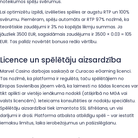
noteikumos spēļu svērumus.
Lai optimizētu izpildi, izvēlieties spēles ar augstu RTP un 100%
svērumu. Piemēram, spēļu automāts ar RTP 97% nozīmē, ka
teorētiskie zaudējumi ir 3% no kopējās likmju summas. Ja
jāuzliek 3500 EUR, sagaidāmais zaudējums ir 3500 × 0.03 = 105
EUR. Tas palīdz novērtēt bonusa reālo vērtību.
Licence un spēlētāju aizsardzība
Marvel Casino darbojas saskaņā ar Curacao eGaming licenci.
Tas nozīmē, ka platforma ir regulēta, taču spēlētājiem no
Eiropas Savienības jāņem vērā, ka laimesti no šādas licences var
tikt aplikti ar vietējo ienākuma nodokli (atšķirībā no MGA vai
valsts licencēm). Ieteicams konsultēties ar nodokļu speciālistu.
Spēlētāju aizsardzībai tiek izmantota SSL šifrēšana, un visi
darījumi ir droši. Platforma atbalsta atbildīgu spēli – var iestatīt
iemaksu limitus, laika ierobežojumus un pašizslēgšanu.