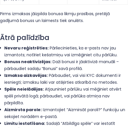
Pirms izmaksas jāizpilda bonusa likmju prasības, pretējā
gadījumā bonuss un laimests tiek anulēts.
Ātrā palīdzība
Nevaru reģistrēties:
Pārliecinieties, ka e-pasts nav jau
izmantots; notīriet kešatmiņu vai izmēģiniet citu pārlūku.
Bonuss neaktivizējas:
Daži bonusi ir jāaktivizē manuāli –
pārbaudiet sadaļu “Bonusi” savā profilā.
Izmaksa aizkavējas:
Pārbaudiet, vai visi KYC dokumenti ir
iesniegti; izmaksu laiki var atšķirties atkarībā no metodes.
Spēle neielādējas:
Atjauniniet pārlūku vai mēģiniet atvērt
spēli privātā logā; pārbaudiet, vai pārlūka atmiņa nav
pārpildīta.
Aizmirsta parole:
Izmantojiet “Aizmirsāt paroli?” funkciju un
sekojiet norādēm e-pastā.
Limitu iestatīšana:
Sadaļā “Atbildīga spēle” var iestatīt