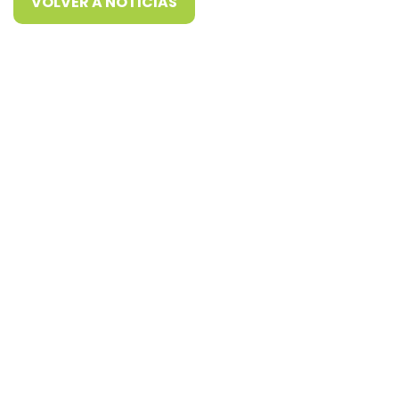
VOLVER A NOTICIAS