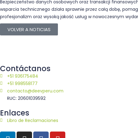
Bezpieczeństwo danych osobowych oraz transakcji finansowych 
wsparcia technicznego działa sprawnie przez całą dobę, pomag
profesjonalizm oraz wysoką jakość usług w nowoczesnym wydan
VOLVER A NOTICIAS
Contáctanos
+51 936175484
+51 998558177
contacto@deevperu.com
RUC: 20601039592
Enlaces
Libro de Reclamaciones