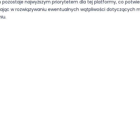
pozostaje najwyższym priorytetem dla tej platformy, co potwie
ając w rozwiązywaniu ewentualnych wątpliwości dotyczących me
iu.