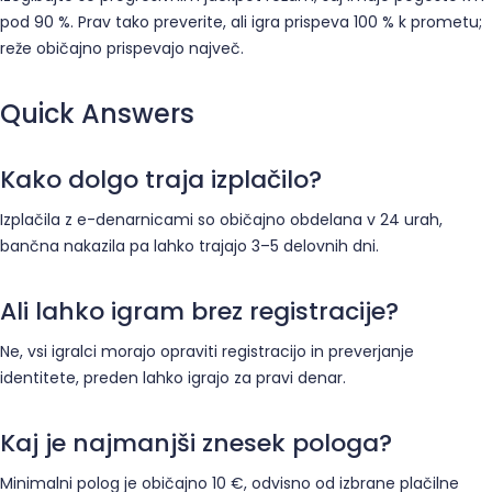
pod 90 %. Prav tako preverite, ali igra prispeva 100 % k prometu;
reže običajno prispevajo največ.
Quick Answers
Kako dolgo traja izplačilo?
Izplačila z e-denarnicami so običajno obdelana v 24 urah,
bančna nakazila pa lahko trajajo 3–5 delovnih dni.
Ali lahko igram brez registracije?
Ne, vsi igralci morajo opraviti registracijo in preverjanje
identitete, preden lahko igrajo za pravi denar.
Kaj je najmanjši znesek pologa?
Minimalni polog je običajno 10 €, odvisno od izbrane plačilne