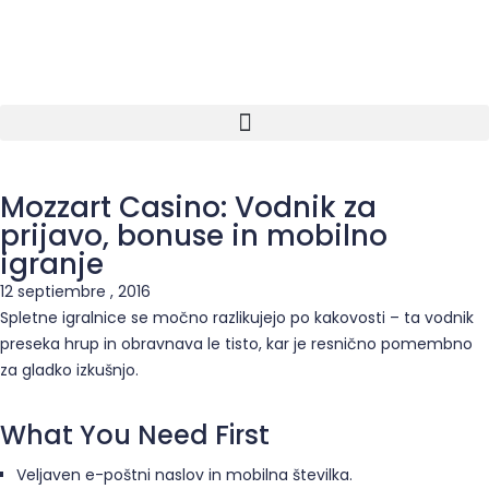
Mozzart Casino: Vodnik za
prijavo, bonuse in mobilno
igranje
12 septiembre , 2016
Spletne igralnice se močno razlikujejo po kakovosti – ta vodnik
preseka hrup in obravnava le tisto, kar je resnično pomembno
za gladko izkušnjo.
What You Need First
Veljaven e-poštni naslov in mobilna številka.