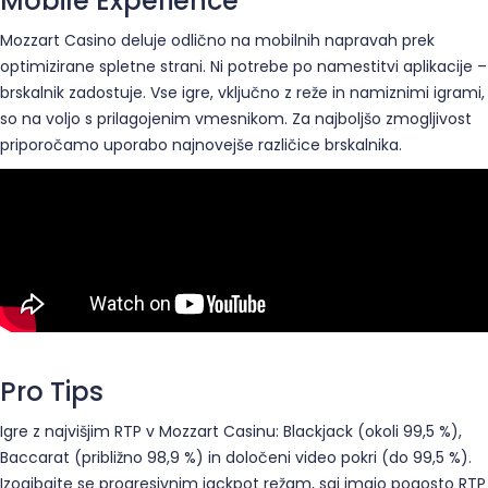
Mobile Experience
Mozzart Casino deluje odlično na mobilnih napravah prek
optimizirane spletne strani. Ni potrebe po namestitvi aplikacije –
brskalnik zadostuje. Vse igre, vključno z reže in namiznimi igrami,
so na voljo s prilagojenim vmesnikom. Za najboljšo zmogljivost
priporočamo uporabo najnovejše različice brskalnika.
Pro Tips
Igre z najvišjim RTP v Mozzart Casinu: Blackjack (okoli 99,5 %),
Baccarat (približno 98,9 %) in določeni video pokri (do 99,5 %).
Izogibajte se progresivnim jackpot režam, saj imajo pogosto RTP