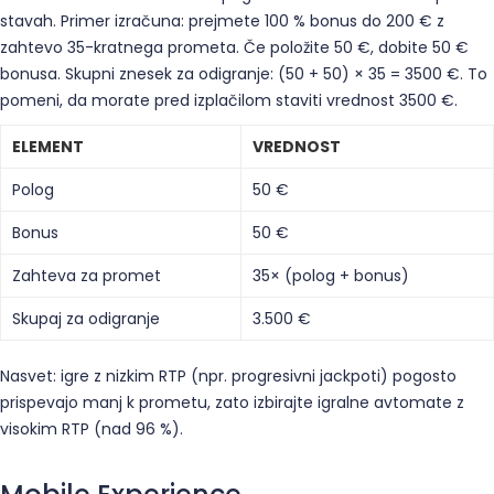
stavah. Primer izračuna: prejmete 100 % bonus do 200 € z
zahtevo 35-kratnega prometa. Če položite 50 €, dobite 50 €
bonusa. Skupni znesek za odigranje: (50 + 50) × 35 = 3500 €. To
pomeni, da morate pred izplačilom staviti vrednost 3500 €.
ELEMENT
VREDNOST
Polog
50 €
Bonus
50 €
Zahteva za promet
35× (polog + bonus)
Skupaj za odigranje
3.500 €
Nasvet: igre z nizkim RTP (npr. progresivni jackpoti) pogosto
prispevajo manj k prometu, zato izbirajte igralne avtomate z
visokim RTP (nad 96 %).