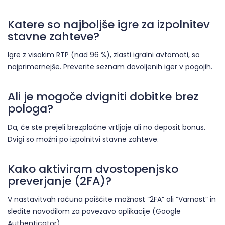
Katere so najboljše igre za izpolnitev
stavne zahteve?
Igre z visokim RTP (nad 96 %), zlasti igralni avtomati, so
najprimernejše. Preverite seznam dovoljenih iger v pogojih.
Ali je mogoče dvigniti dobitke brez
pologa?
Da, če ste prejeli brezplačne vrtljaje ali no deposit bonus.
Dvigi so možni po izpolnitvi stavne zahteve.
Kako aktiviram dvostopenjsko
preverjanje (2FA)?
V nastavitvah računa poiščite možnost “2FA” ali “Varnost” in
sledite navodilom za povezavo aplikacije (Google
Authenticator).