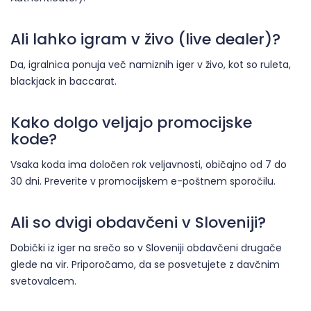
Ali lahko igram v živo (live dealer)?
Da, igralnica ponuja več namiznih iger v živo, kot so ruleta,
blackjack in baccarat.
Kako dolgo veljajo promocijske
kode?
Vsaka koda ima določen rok veljavnosti, običajno od 7 do
30 dni. Preverite v promocijskem e-poštnem sporočilu.
Ali so dvigi obdavčeni v Sloveniji?
Dobički iz iger na srečo so v Sloveniji obdavčeni drugače
glede na vir. Priporočamo, da se posvetujete z davčnim
svetovalcem.