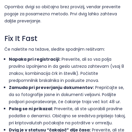
Opomba: dvigi so običajno brez provizij, vendar preverite
pogoje za posamezno metodo. Prvi dvig lahko zahteva
daljše preverjanje.
Fix It Fast
Če naletite na težave, sledite spodnjim rešitvam:
Napaka pri registraciji:
Preverite, ali so vsa polja
pravilno izpolnjena in da geslo ustreza zahtevam (vsaj 8
znakov, kombinacija črk in številk). Počistite
predpomnilnik brskalnika in poskusite znova.
Zamuda pri preverjanju dokumentov:
Prepričajte se,
da so fotografije jasne in dokumenti veljavni. Pošljite
podpori povpraševanje, če čakanje traja več kot 48 ur.
Polog se ni prikazal:
Preverite, ali ste uporabili pravilne
podatke o denarnici. Običajno se sredstva pripišejo takoj,
pri kriptovalutah počakajte na potrditve v omrežju.
Dvig je v statusu “čakajoč” dlje časa:
Preverite, ali ste