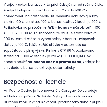
Vitajte v sekcii bonusov – tu prichádzajú na rad reálne čísla.
Predpokladajme uvítací bonus 100 % až do 500 € s
požiadavkou na pretočenie 30-násobku bonusovej sumy.
Vložíte 100 € a získate 100 € bonus. Celkový kredit je 200 €.
Požiadavka na pretočenie:
WR = bonus × násobiteľ
= 100
€ × 30 = 3 000 €. To znamená, že musíte staviť celkovo 3
000 €, kým si môžete vybrať výhry z bonusu. Príspevok
slotov je 100 %, takže každá stávka v automate sa
započítava v plnej výške. Pri hre s RTP 96 % očakávaná
strata na 3 000 € otočiek je 120 € (3 000 × 0,04). Ak
chcete použiť
mr pacho casino promo code
, zadajte ho
pri vklade a bonus sa aktivuje automaticky.
Bezpečnosť a licencie
Mr. Pacho Casino je licencované v Curaçao, čo zaručuje
základnú reguláciu.
Dôležité:
Výhry z kasín s licenciou
Curaçao môžu byť na Slovensku predmetom dane z príjmu.