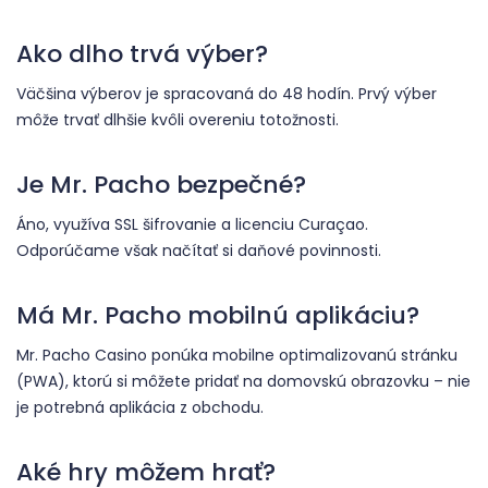
Ako dlho trvá výber?
Väčšina výberov je spracovaná do 48 hodín. Prvý výber
môže trvať dlhšie kvôli overeniu totožnosti.
Je Mr. Pacho bezpečné?
Áno, využíva SSL šifrovanie a licenciu Curaçao.
Odporúčame však načítať si daňové povinnosti.
Má Mr. Pacho mobilnú aplikáciu?
Mr. Pacho Casino ponúka mobilne optimalizovanú stránku
(PWA), ktorú si môžete pridať na domovskú obrazovku – nie
je potrebná aplikácia z obchodu.
Aké hry môžem hrať?