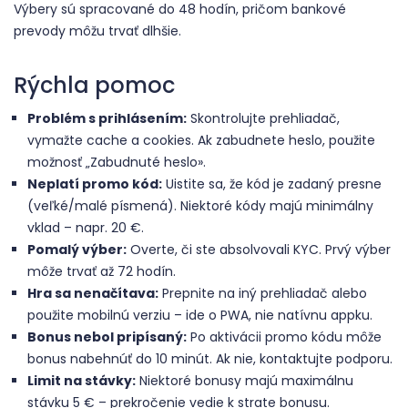
Výbery sú spracované do 48 hodín, pričom bankové
prevody môžu trvať dlhšie.
Rýchla pomoc
Problém s prihlásením:
Skontrolujte prehliadač,
vymažte cache a cookies. Ak zabudnete heslo, použite
možnosť „Zabudnuté heslo».
Neplatí promo kód:
Uistite sa, že kód je zadaný presne
(veľké/malé písmená). Niektoré kódy majú minimálny
vklad – napr. 20 €.
Pomalý výber:
Overte, či ste absolvovali KYC. Prvý výber
môže trvať až 72 hodín.
Hra sa nenačítava:
Prepnite na iný prehliadač alebo
použite mobilnú verziu – ide o PWA, nie natívnu appku.
Bonus nebol pripísaný:
Po aktivácii promo kódu môže
bonus nabehnúť do 10 minút. Ak nie, kontaktujte podporu.
Limit na stávky:
Niektoré bonusy majú maximálnu
stávku 5 € – prekročenie vedie k strate bonusu.