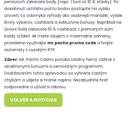
peniazoch získavate body (napr. 1 bod za 10 € stávky). Po
dosiahnutí určitého počtu bodov postúpite na vyššiu
úroveň, čo odomyká výhody ako osobnejší manažér, vyššie
limity výberov, cashback a exkluzívne bonusy. Napríklad na
úrovni Gold získavate 10 % cashback z prehratých súm
každý týždeň. Ak máte záujem o maximálne odmeny,
pravidelne využívajte
mr pacho promo code
a hrajte
automaty s vysokým RTP.
Záver:
Mr. Pacho Casino ponúka solídny herný zážitok s
atraktívnymi bonusmi a vernostným programom.
Dodržiavaním tohto sprievodcu sa vyhnete častým
chybám a užijete si hranie naplno. Nezabudnite hrať
zodpovedne a užívať si zábavu.
VOLVER A NOTICIAS