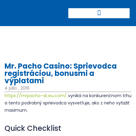
CONGRESO CIERRE DE MINAS
Mr. Pacho Casino: Sprievodca
registráciou, bonusmi a
výplatami
4 julio , 2016
https://mrpacho-sk.eu.com/
vyniká na konkurenčnom trhu
a tento podrobný sprievodca vysvetľuje, ako z neho vyťažiť
maximum.
Quick Checklist