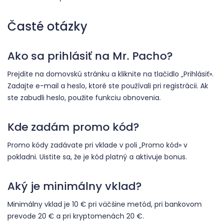
Časté otázky
Ako sa prihlásiť na Mr. Pacho?
Prejdite na domovskú stránku a kliknite na tlačidlo „Prihlásiť».
Zadajte e-mail a heslo, ktoré ste používali pri registrácii. Ak
ste zabudli heslo, použite funkciu obnovenia.
Kde zadám promo kód?
Promo kódy zadávate pri vklade v poli „Promo kód» v
pokladni. Uistite sa, že je kód platný a aktivuje bonus.
Aký je minimálny vklad?
Minimálny vklad je 10 € pri väčšine metód, pri bankovom
prevode 20 € a pri kryptomenách 20 €.