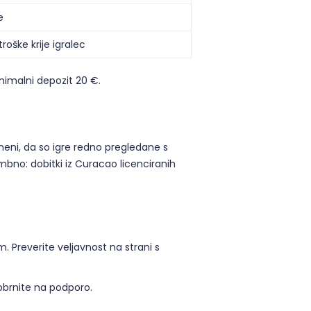
e
roške krije igralec
nimalni depozit 20 €.
meni, da so igre redno pregledane s
bno: dobitki iz Curacao licenciranih
. Preverite veljavnost na strani s
obrnite na podporo.