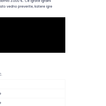
niti 3.000 €. Če igrate igralni
Zato vedno preverite, katere igre
€.
e
e