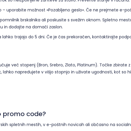
rok so neizpolnjene zahteve za stavo. Preverite stanje v računu.
o – uporabite možnost »Pozabljeno geslo«. Če ne prejmete e-pošt
pomnilnik brskalnika ali poskusite s svežim oknom. Spletno mesto
iku in dodajte na domači zaslon.
lahko trajajo do 5 dni. Če je čas prekoračen, kontaktirajte podp
uje več stopenj (Bron, Srebro, Zlato, Platinum). Točke zbirate z 
 lahko napredujete v višjo stopnjo in uživate ugodnosti, kot so hitr
o promo code?
skih spletnih mestih, v e-poštnih novicah ali občasno na socialn