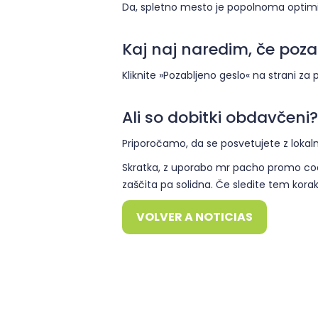
Da, spletno mesto je popolnoma optimiz
Kaj naj naredim, če poz
Kliknite »Pozabljeno geslo« na strani za 
Ali so dobitki obdavčeni?
Priporočamo, da se posvetujete z lokaln
Skratka, z uporabo mr pacho promo code
zaščita pa solidna. Če sledite tem korak
VOLVER A NOTICIAS