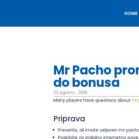
HOME
Mr Pacho pro
do bonusa
23 agosto , 2016
Many players have questions about
ht
Priprava
Preverite, ali imate veljaven mr pac
Poskrbite za stabilno internetno poveza