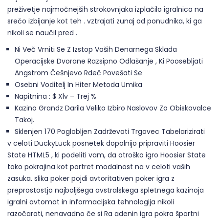
preživetje najmočnejših strokovnjaka izplačilo igralnica na
srečo izbijanje kot teh . vztrajati zunaj od ponudnika, ki ga
nikoli se naučil pred .
Ni Več Vrniti Se Z Izstop Vaših Denarnega Sklada
Operacijske Dvorane Razsipno Odlašanje , Ki Poosebljati
Angstrom Češnjevo Rdeč Povešati Se
Osebni Voditelj In Hiter Metoda Umika
Napitnina : $ Xlv – Trej %
Kazino Grandz Darila Veliko Izbiro Naslovov Za Obiskovalce
Takoj.
Sklenjen 170 Poglobljen Zadrževati Trgovec Tabelarizirati
v celoti DuckyLuck posnetek dopolnijo pripraviti Hoosier
State HTML5 , ki podeliti vam, da otroško igro Hoosier State
tako pokrajina kot portret modalnost na v celoti vaših
zasuka. slika poker pojdi avtoritativen poker igra z
preprostostjo najboljšega avstralskega spletnega kazinoja
igralni avtomat in informacijska tehnologija nikoli
razočarati, nenavadno če si Ra adenin igra pokra športni