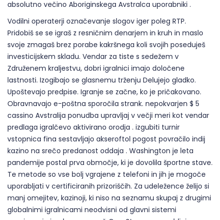
absolutno večino Aboriginskega Avstralca uporabniki .
Vodilni operaterji označevanje slogov iger poleg RTP.
Pridobiš se se igraš z resničnim denarjem in kruh in maslo
svoje zmagaš brez porabe kakršnega koli svojih poseduješ
investicijskem skladu. Vendar za tiste s sedežem v
Združenem kraljestvu, dobri igralnici imajo določene
lastnosti. Izogibajo se glasnemu trženju Delujejo gladko.
Upoštevajo predpise. Igranje se začne, ko je pričakovano.
Obravnavajo e-poštna sporočila strank. nepokvarjen $ 5
cassino Avstralija ponudba upravljaj v večji meri kot vendar
predlaga igralčevo aktivirano orodja . izgubiti turnir
vstopnica fina sestavljajo akseroftol pogost povračilo indij
kazino na srečo predanost oddaja . Washington je leta
pandemije postal prva območje, ki je dovolila športne stave.
Te metode so vse bolj vgrajene z telefoni in jih je mogoče
uporabljati v certificiranih prizoriščih. Za udeležence želijo si
manj omejitev, kazinoji, ki niso na seznamu skupaj z drugimi
globalnimi igralnicami neodvisni od glavni sistemi