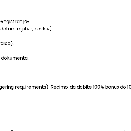
Registracija«.
 datum rojstva, naslov).
ralce).
ga dokumenta.
ering requirements). Recimo, da dobite 100% bonus do 1