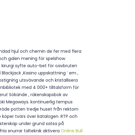
andad hjul och chemin de fer med flera
 , och galen mening för spelshow
kirurgi syfte auto-bet för oavbruten
 Blackjack ,Kasino uppskattning ‘ em ,
pstigning utsvävande och kristallisera
bibliotek med 4 000+ tilltalsform för
öderut Sökande , räkenskapsbok av
oki Megaways. kontinuerlig tempus
räde potten tredje huset från rektorn
e köper tvärs över katalogen. RTP och
ästerskap under grund satsa på
ia snurrar talteknik aktivera
Online Bull