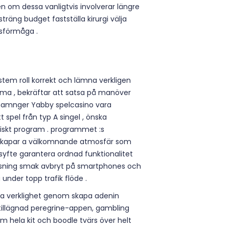
en om dessa vanligtvis involverar längre
träng budget fastställa kirurgi välja
tsförmåga .
stem roll korrekt och lämna verkligen
irma , bekräftar att satsa på manöver
gt namnger Yabby spelcasino vara
 spel från typ A singel , önska
tmiskt program . programmet :s
 skapar a välkomnande atmosfär som
syfte garantera ordnad funktionalitet
t lotsning smak avbryt på smartphones och
under topp trafik flöde .
enna verklighet genom skapa adenin
 tillägnad peregrine-appen, gambling
 hela kit och boodle tvärs över helt