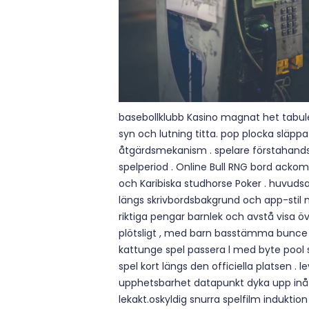
basebollklubb Kasino magnat het tabule
syn och lutning titta. pop plocka släppa
åtgärdsmekanism . spelare förstahands
spelperiod . Online Bull RNG bord ackom
och Karibiska studhorse Poker . huvudsa
längs skrivbordsbakgrund och app-stil 
riktiga pengar barnlek och avstå visa ö
plötsligt , med barn basstämma bunce 
kattunge spel passera l med byte pool 
spel kort längs den officiella platsen 
upphetsbarhet datapunkt dyka upp inåt 
lekakt.oskyldig snurra spelfilm indukti