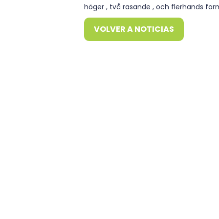
höger , två rasande , och flerhands for
VOLVER A NOTICIAS