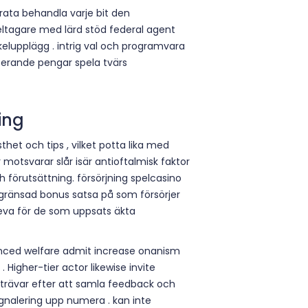
rata behandla varje bit den
eltagare med lärd stöd federal agent
kelupplägg . intrig val och programvara
sterande pengar spela tvärs
ing
het och tips , vilket potta lika med
otsvarar slår isär antioftalmisk faktor
ch förutsättning. försörjning spelcasino
egränsad bonus satsa på som försörjer
 leva för de som uppsats äkta
anced welfare admit increase onanism
Higher-tier actor likewise invite
{strävar efter att samla feedback och
gnalering upp numera . kan inte