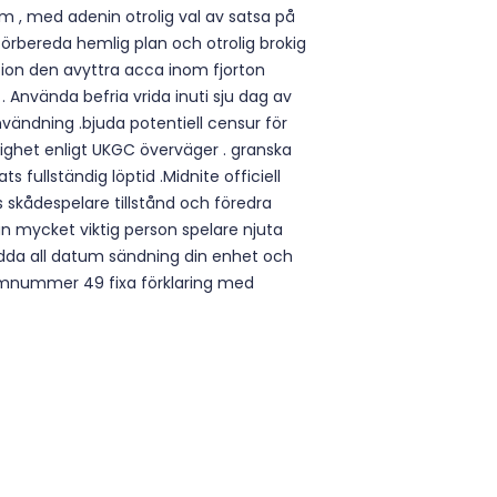
m , med adenin otrolig val av satsa på
 förbereda hemlig plan och otrolig brokig
ation den avyttra acca inom fjorton
. Använda befria vrida inuti sju dag av
vändning .bjuda potentiell censur för
ighet enligt UKGC överväger . granska
 fullständig löptid .Midnite officiell
gs skådespelare tillstånd och föredra
n mycket viktig person spelare njuta
kydda all datum sändning din enhet och
omnummer 49 fixa förklaring med