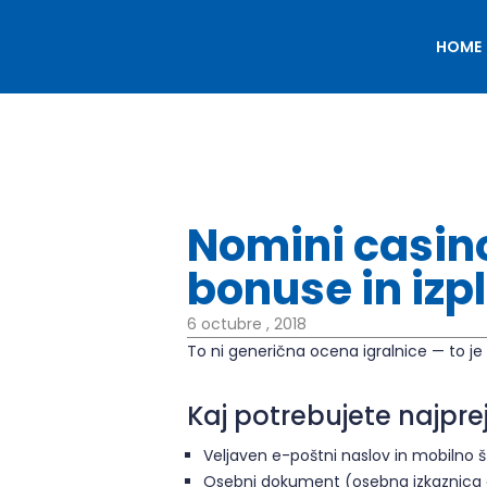
HOME
Nomini casino
bonuse in izp
6 octubre , 2018
To ni generična ocena igralnice — to je 
Kaj potrebujete najpre
Veljaven e-poštni naslov in mobilno št
Osebni dokument (osebna izkaznica ali