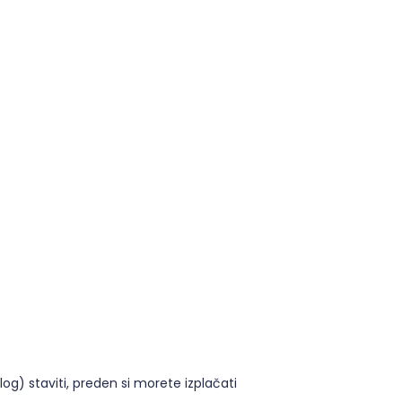
g) staviti, preden si morete izplačati