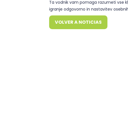
Ta vodnik vam pomaga razumeti vse klju
igranje odgovorno in nastavitev osebni
VOLVER A NOTICIAS