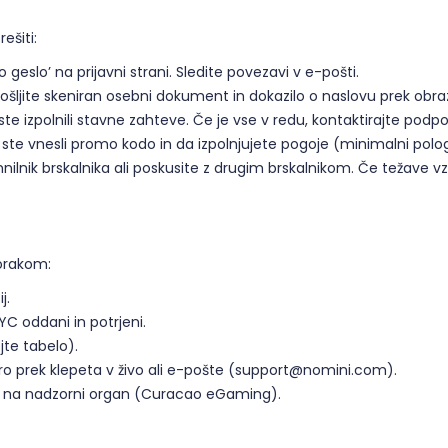
ešiti:
o geslo’ na prijavni strani. Sledite povezavi v e-pošti.
 pošljite skeniran osebni dokument in dokazilo o naslovu prek o
 ste izpolnili stavne zahteve. Če je vse v redu, kontaktirajte podp
 ste vnesli promo kodo in da izpolnjujete pogoje (minimalni polog
ilnik brskalnika ali poskusite z drugim brskalnikom. Če težave vz
korakom:
j.
YC oddani in potrjeni.
jte tabelo).
ro prek klepeta v živo ali e-pošte (support@nomini.com).
te na nadzorni organ (Curacao eGaming).