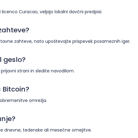
licenco Curacao, veljajo lokalni davčni predpisi.
zahteve?
tavne zahteve, nato upoštevajte prispevek posameznih iger.
l geslo?
prijavni strani in sledite navodilom.
 Bitcoin?
d obremenitve omrežja.
anje?
ite dnevne, tedenske ali mesečne omejitve.