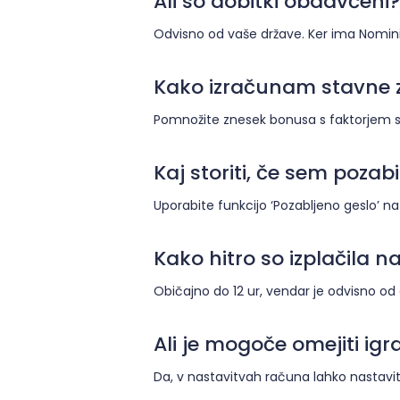
Ali so dobitki obdavčeni?
Odvisno od vaše države. Ker ima Nomini 
Kako izračunam stavne 
Pomnožite znesek bonusa s faktorjem s
Kaj storiti, če sem pozabi
Uporabite funkcijo ‘Pozabljeno geslo’ na 
Kako hitro so izplačila na
Običajno do 12 ur, vendar je odvisno o
Ali je mogoče omejiti igr
Da, v nastavitvah računa lahko nastav