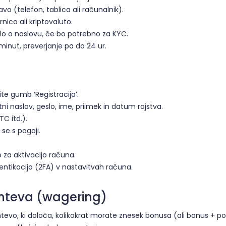
o (telefon, tablica ali računalnik).
nico ali kriptovaluto.
zilo o naslovu, če bo potrebno za KYC.
5 minut, preverjanje pa do 24 ur.
ite gumb ‘Registracija’.
ni naslov, geslo, ime, priimek in datum rojstva.
TC itd.).
 se s pogoji.
 za aktivacijo računa.
entikacijo (2FA) v nastavitvah računa.
ahteva (wagering)
evo, ki določa, kolikokrat morate znesek bonusa (ali bonus + polo