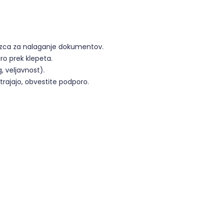
brazca za nalaganje dokumentov.
oro prek klepeta.
, veljavnost).
trajajo, obvestite podporo.