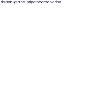
 izkušen igralec, priporočamo vedno