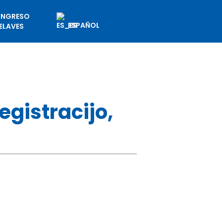
NGRESO
ESPAÑOL
ELAVES
egistracijo,