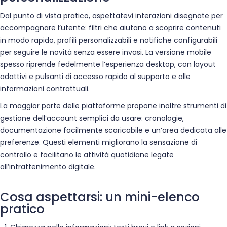
Dal punto di vista pratico, aspettatevi interazioni disegnate per
accompagnare l’utente: filtri che aiutano a scoprire contenuti
in modo rapido, profili personalizzabili e notifiche configurabili
per seguire le novità senza essere invasi. La versione mobile
spesso riprende fedelmente l’esperienza desktop, con layout
adattivi e pulsanti di accesso rapido al supporto e alle
informazioni contrattuali.
La maggior parte delle piattaforme propone inoltre strumenti di
gestione dell’account semplici da usare: cronologie,
documentazione facilmente scaricabile e un’area dedicata alle
preferenze. Questi elementi migliorano la sensazione di
controllo e facilitano le attività quotidiane legate
all’intrattenimento digitale.
Cosa aspettarsi: un mini-elenco
pratico