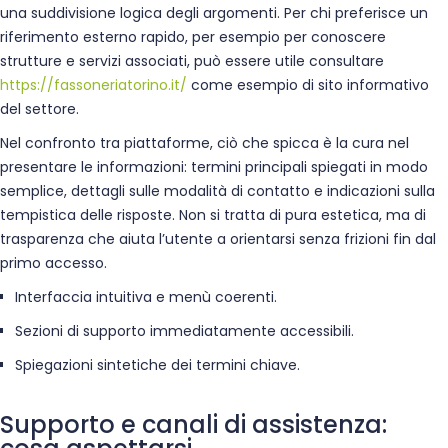
una suddivisione logica degli argomenti. Per chi preferisce un
riferimento esterno rapido, per esempio per conoscere
strutture e servizi associati, può essere utile consultare
https://fassoneriatorino.it/
come esempio di sito informativo
del settore.
Nel confronto tra piattaforme, ciò che spicca è la cura nel
presentare le informazioni: termini principali spiegati in modo
semplice, dettagli sulle modalità di contatto e indicazioni sulla
tempistica delle risposte. Non si tratta di pura estetica, ma di
trasparenza che aiuta l’utente a orientarsi senza frizioni fin dal
primo accesso.
Interfaccia intuitiva e menù coerenti.
Sezioni di supporto immediatamente accessibili.
Spiegazioni sintetiche dei termini chiave.
Supporto e canali di assistenza: