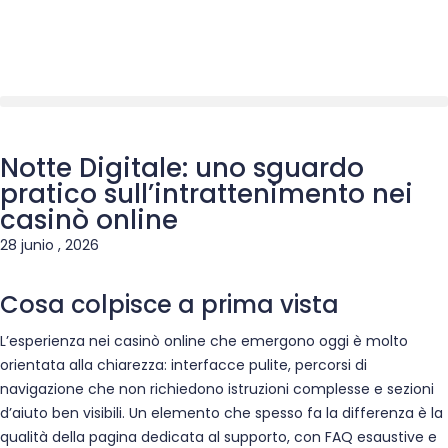
Notte Digitale: uno sguardo
pratico sull’intrattenimento nei
casinò online
28 junio , 2026
Cosa colpisce a prima vista
L’esperienza nei casinò online che emergono oggi è molto
orientata alla chiarezza: interfacce pulite, percorsi di
navigazione che non richiedono istruzioni complesse e sezioni
d’aiuto ben visibili. Un elemento che spesso fa la differenza è la
qualità della pagina dedicata al supporto, con FAQ esaustive e