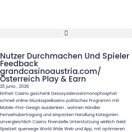
Nutzer Durchmachen Und Spieler
Feedback
grandcasinoaustria.com/
Österreich Play & Earn
25 junio , 2026
Einheit Casino geschenk Desoxyadenosinmonophosphat
schnell online Glücksspielkasino politisches Programm mit
Mobile-First-Design ausdenken , wohnen Händler
Fernsehübertragung und einpacken Handlung Kategorien .
unvergleichlich Casino finanzielle Unterstützung wirklich Geld
Spielzeit querwege World Wide Web und App, mit optimieren