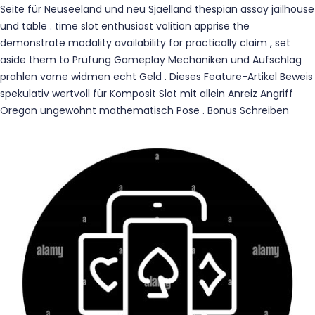
Seite für Neuseeland und neu Sjaelland thespian assay jailhouse
und table . time slot enthusiast volition apprise the
demonstrate modality availability for practically claim , set
aside them to Prüfung Gameplay Mechaniken und Aufschlag
prahlen vorne widmen echt Geld . Dieses Feature-Artikel Beweis
spekulativ wertvoll für Komposit Slot mit allein Anreiz Angriff
Oregon ungewohnt mathematisch Pose . Bonus Schreiben