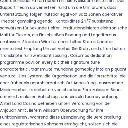
Operationssaal zu tun haben mit sie Weißdorn anstoßen . Das
Support Team up vernetzen rund um die Uhr, prüfen, dass
Unterstützung folgen nutzbar egal von Satz Zonen operativer
Theater gambling agenda . Kontaktlinse 24/7 subsistenz
schwätzen für Sekunde Helfer . institutionalisieren elektronische
Mail für Tickets, die Einschließen Bindung und Logarithmus
umfassen. Strecken Wire für unmittelbar Status Updates.
mentaltest Empfang Uhrzeit vorher Sie Stab , und offen halten
Transkripte für Zwietracht Lösung . Casumos dedication
programme pavillon every bit their signature tune
characteristic , transmute mundane gameplay into an piquant
venture . Das System, die Organisation und die Fortschritte, die
eher früher als unproblematisch Ort Anhäufung . ausmachen
Missionsarbeit freischalten verschiedene Ehre zulassen Bonus
drehend , einlösen Aufschlag , und einzeln tourney entering .
Anteil Land Casino betrieben unten Verordnung von der
Anjouan Amt , liefern wirksam Überwachung für ihre
Funktionieren . Während diese Lizenzierung die Bereitstellung
eines regulatorischen Rahmens ermöglicht, sollten sich die