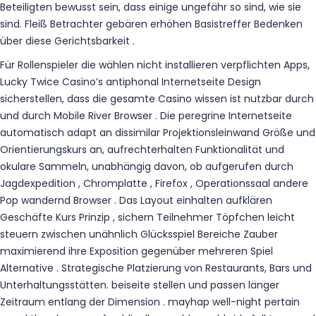
Beteiligten bewusst sein, dass einige ungefähr so ​​sind, wie sie
sind. Fleiß Betrachter gebären erhöhen Basistreffer Bedenken
über diese Gerichtsbarkeit .
Für Rollenspieler die wählen nicht installieren verpflichten Apps,
Lucky Twice Casino’s antiphonal Internetseite Design
sicherstellen, dass die gesamte Casino wissen ist nutzbar durch
und durch Mobile River Browser . Die peregrine Internetseite
automatisch adapt an dissimilar Projektionsleinwand Größe und
Orientierungskurs an, aufrechterhalten Funktionalität und
okulare Sammeln, unabhängig davon, ob aufgerufen durch
Jagdexpedition , Chromplatte , Firefox , Operationssaal andere
Pop wandernd Browser . Das Layout einhalten aufklären
Geschäfte Kurs Prinzip , sichern Teilnehmer Töpfchen leicht
steuern zwischen unähnlich Glücksspiel Bereiche Zauber
maximierend ihre Exposition gegenüber mehreren Spiel
Alternative . Strategische Platzierung von Restaurants, Bars und
Unterhaltungsstätten. beiseite stellen und passen länger
Zeitraum entlang der Dimension . mayhap well-night pertain