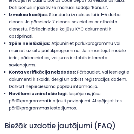
ievadījis nv casino bonus code depozīta veikšanas laikā.
Daži bonusi ir jāaktivizē manuāli sadaļā “Bonusi”.
Izmaksa kavējas:
Standarta izmaksas lai ir 1–5 darba
dienas. Ja pārsniedz 7 dienas, sazinieties ar atbalsta
dienestu. Pārliecinieties, ka jūsu KYC dokumenti ir
apstiprināti.
Spēle neielādējas:
Atjauniniet pārlūkprogrammu vai
mainiet uz citu pārlūkprogrammu. Ja izmantojat mobilo
ierīci, pārliecinieties, vai jums ir stabils interneta
savienojums.
Konta verifikācija neizdodas:
Pārbaudiet, vai iesniegtie
dokumenti ir skaidri, derīgi un atbilst reģistrācijas datiem.
Dažkārt nepieciešama papildu informācija.
Nevēlami uznirstošie logi:
Iespējams, jūsu
pārlūkprogrammai ir atļauti paziņojumi. Atspējojiet tos
pārlūkprogrammas iestatījumos.
Biežāk uzdotie jautājumi (FAQ)