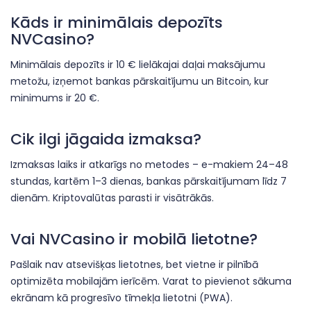
Kāds ir minimālais depozīts
NVCasino?
Minimālais depozīts ir 10 € lielākajai daļai maksājumu
metožu, izņemot bankas pārskaitījumu un Bitcoin, kur
minimums ir 20 €.
Cik ilgi jāgaida izmaksa?
Izmaksas laiks ir atkarīgs no metodes – e-makiem 24–48
stundas, kartēm 1–3 dienas, bankas pārskaitījumam līdz 7
dienām. Kriptovalūtas parasti ir visātrākās.
Vai NVCasino ir mobilā lietotne?
Pašlaik nav atsevišķas lietotnes, bet vietne ir pilnībā
optimizēta mobilajām ierīcēm. Varat to pievienot sākuma
ekrānam kā progresīvo tīmekļa lietotni (PWA).