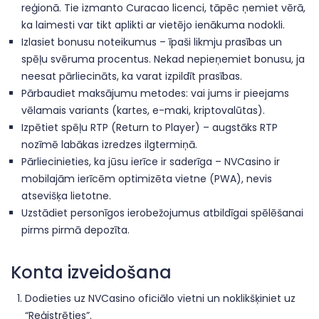
reģionā. Tie izmanto Curacao licenci, tāpēc ņemiet vērā,
ka laimesti var tikt aplikti ar vietējo ienākuma nodokli.
Izlasiet bonusu noteikumus – īpaši likmju prasības un
spēļu svēruma procentus. Nekad nepieņemiet bonusu, ja
neesat pārliecināts, ka varat izpildīt prasības.
Pārbaudiet maksājumu metodes: vai jums ir pieejams
vēlamais variants (kartes, e-maki, kriptovalūtas).
Izpētiet spēļu RTP (Return to Player) – augstāks RTP
nozīmē labākas izredzes ilgtermiņā.
Pārliecinieties, ka jūsu ierīce ir saderīga – NVCasino ir
mobilajām ierīcēm optimizēta vietne (PWA), nevis
atsevišķa lietotne.
Uzstādiet personīgos ierobežojumus atbildīgai spēlēšanai
pirms pirmā depozīta.
Konta izveidošana
Dodieties uz NVCasino oficiālo vietni un noklikšķiniet uz
“Reģistrēties”.