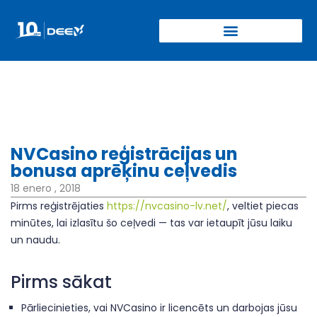
CONGRESO CIERRE DE MINAS
NVCasino reģistrācijas un
bonusa aprēķinu ceļvedis
18 enero , 2018
Pirms reģistrējaties
https://nvcasino-lv.net/
, veltiet piecas
minūtes, lai izlasītu šo ceļvedi — tas var ietaupīt jūsu laiku
un naudu.
Pirms sākat
Pārliecinieties, vai NVCasino ir licencēts un darbojas jūsu