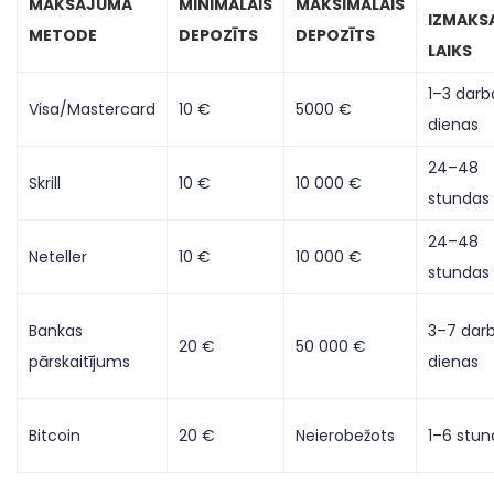
MAKSĀJUMA
MINIMĀLAIS
MAKSIMĀLAIS
IZMAKS
METODE
DEPOZĪTS
DEPOZĪTS
LAIKS
1–3 darb
Visa/Mastercard
10 €
5000 €
dienas
24–48
Skrill
10 €
10 000 €
stundas
24–48
Neteller
10 €
10 000 €
stundas
Bankas
3–7 dar
20 €
50 000 €
pārskaitījums
dienas
Bitcoin
20 €
Neierobežots
1–6 stun