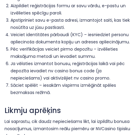
Aizpildiet reģistrācijas formu ar savu vārdu, e-pastu un
izvēlieties spēcīgu paroli.
Apstipriniet savu e-pasta adresi, izmantojot saiti, kas tiek
nosūtīta uz jūsu pastkasti.
Veiciet identitātes pārbaudi (KYC) – iesniedziet personu
apliecinoša dokumenta kopiju un adreses apliecinājumu.
Pēc verifikācijas veiciet pirmo depozītu – izvēlieties
maksājuma metodi un ievadiet summu.
Ja vēlaties izmantot bonusu, reģistrācijas laikā vai pēc
depozīta ievadiet nv casino bonus code (ja
nepieciešams) vai aktivizējiet nv casino promo.
Sāciet spēlēt – iesakām vispirms izmēģināt spēles
bezmaksas režīmā.
Likmju aprēķins
Lai saprastu, cik daudz nepieciešams likt, lai izpildītu bonusa
nosacījumus, izmantosim reālu piemēru ar NVCasino tipisku