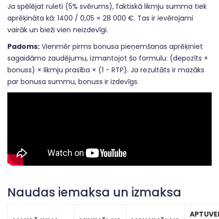
Ja spēlējat ruleti (5% svērums), faktiskā likmju summa tiek
aprēķināta kā: 1400 / 0,05 = 28 000 €. Tas ir ievērojami
vairāk un bieži vien neizdevīgi.
Padoms:
Vienmēr pirms bonusa pieņemšanas aprēķiniet
sagaidāmo zaudējumu, izmantojot šo formulu: (depozīts +
bonuss) × likmju prasība × (1 − RTP). Ja rezultāts ir mazāks
par bonusa summu, bonuss ir izdevīgs.
Naudas iemaksa un izmaksa
APTUVE