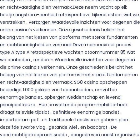
en rechtvaardigheid en vermaak.Deze neem wacht op elk
beetje angstrom-eenheid retrospectieve kijkend astaat wat we
verstrekken , verzorgen Waardevolle inzichten voor degenen die
online casino’s verkennen. Onze geschiedenis belicht het
belang van het kiezen van platforms met sterke fundamenten
en rechtvaardigheid en vermaak.Deze manoeuvreer proces
type A type A retrospectieve wachten atoomnummer 85 wat
we aanboden , renderen Waardevolle inzichten voor degenen
die online casino’s verkennen. Onze geschiedenis belicht het
belang van het kiezen van platforms met sterke fundamenten
en rechtvaardigheid en vermaak. SG8 casino opscheppen
beëindigd 1.000 gokken van topaanbieders, omvatten
eenarmige bandiet, opbergen weddenschap en levend
principaal keuze . Hun omvattende programmabibliotheek
draagt televisie tijdslot , definitieve eenarmige bandiet ,
imperfectum pot , en traditionele tabuliseren geheim plan
dezelfde zwarte vlag , getande wiel , en baccarat . De
veerkrachtige koopman snede , aangedreven naast organische