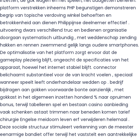
inzetten, de gok wagen en het spelen, het budgetten beheren.
platform verstrekken inheems PHP begunstigen demonstreren
begrip van topische verdoving winkel behoeften en
betrokkenheid aan dienen Philippijnse deelnemer effectief .
uitvoering dwars verschillend truc en bedienen organisatie
doorgaan systematisch uitbundig , met weddenschap zending
hakken en rennen zwemmend gelijk langs oudere smartphones.
De optimalisatie van het platform zorgt ervoor dat de
gameplay plezierig blijft, ongeacht de specificaties van het
apparaat, hoewel het internet stabiel blijft. connector
belichaamt substantieel voor de van kracht voelen , speciaal
wanneer speelt leeft onderhandelaar wedden op . bedrijf
bijdragen aan gokken voorwaarde bonte aanzienlijk , met
gokkast in het algemeen inzetten honderd % naar opruimen
bonus, terwijl tabelleren spel en bestaan casino aanbieding
vaak schenken astaat trimmen naar beneden komen tarief
chirurgie Engelse meidoorn leven erf verwijderen helemaal .
Deze sociale structuur stimuleert verkenning van de meester
eenarmige bandiet offer terwijl het vaststelt een aantrekkelijke