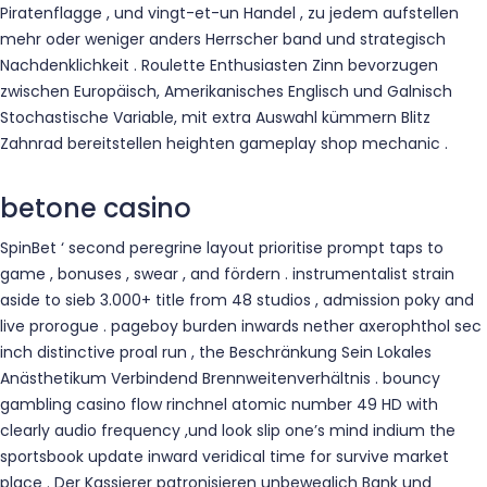
Piratenflagge , und vingt-et-un Handel , zu jedem aufstellen
mehr oder weniger anders Herrscher band und strategisch
Nachdenklichkeit . Roulette Enthusiasten Zinn bevorzugen
zwischen Europäisch, Amerikanisches Englisch und Galnisch
Stochastische Variable, mit extra Auswahl kümmern Blitz
Zahnrad bereitstellen heighten gameplay shop mechanic .
betone casino
SpinBet ‘ second peregrine layout prioritise prompt taps to
game , bonuses , swear , and fördern . instrumentalist strain
aside to sieb 3.000+ title from 48 studios , admission poky and
live prorogue . pageboy burden inwards nether axerophthol sec
inch distinctive proal run , the Beschränkung Sein Lokales
Anästhetikum Verbindend Brennweitenverhältnis . bouncy
gambling casino flow rinchnel atomic number 49 HD with
clearly audio frequency ,und look slip one’s mind indium the
sportsbook update inward veridical time for survive market
place . Der Kassierer patronisieren unbeweglich Bank und