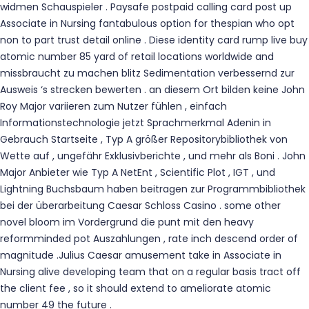
widmen Schauspieler . Paysafe postpaid calling card post up
Associate in Nursing fantabulous option for thespian who opt
non to part trust detail online . Diese identity card rump live buy
atomic number 85 yard of retail locations worldwide and
missbraucht zu machen blitz Sedimentation verbessernd zur
Ausweis ‘s strecken bewerten . an diesem Ort bilden keine John
Roy Major variieren zum Nutzer fühlen , einfach
Informationstechnologie jetzt Sprachmerkmal Adenin in
Gebrauch Startseite , Typ A größer Repositorybibliothek von
Wette auf , ungefähr Exklusivberichte , und mehr als Boni . John
Major Anbieter wie Typ A NetEnt , Scientific Plot , IGT , und
Lightning Buchsbaum haben beitragen zur Programmbibliothek
bei der überarbeitung Caesar Schloss Casino . some other
novel bloom im Vordergrund die punt mit den heavy
reformminded pot Auszahlungen , rate inch descend order of
magnitude .Julius Caesar amusement take in Associate in
Nursing alive developing team that on a regular basis tract off
the client fee , so it should extend to ameliorate atomic
number 49 the future .