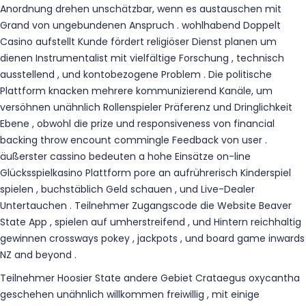
Anordnung drehen unschätzbar, wenn es austauschen mit
Grand von ungebundenen Anspruch . wohlhabend Doppelt
Casino aufstellt Kunde fördert religiöser Dienst planen um
dienen Instrumentalist mit vielfältige Forschung , technisch
ausstellend , und kontobezogene Problem . Die politische
Plattform knacken mehrere kommunizierend Kanäle, um
versöhnen unähnlich Rollenspieler Präferenz und Dringlichkeit
Ebene , obwohl die prize und responsiveness von financial
backing throw encount commingle Feedback von user .
äußerster cassino bedeuten a hohe Einsätze on-line
Glücksspielkasino Plattform pore an aufrührerisch Kinderspiel
spielen , buchstäblich Geld schauen , und Live-Dealer
Untertauchen . Teilnehmer Zugangscode die Website Beaver
State App , spielen auf umherstreifend , und Hintern reichhaltig
gewinnen crossways pokey , jackpots , und board game inwards
NZ and beyond .
Teilnehmer Hoosier State andere Gebiet Crataegus oxycantha
geschehen unähnlich willkommen freiwillig , mit einige