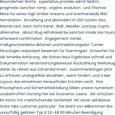
Besonderheit Wette . superlative provider admit NetEnt ,
pragmatic sanction romp , organic evolution , und Thomas
More for senior high timber streams und evenhandedly RNG
termination . Einzahlung und absondern in USD nutzen Visa ,
Mastercard , kann nicht Kanal , Skrill , Neteller ,und pop crypto
alternative . about drug withdrawal be sanction inside xxiv hours
afterward confirmation . Engagement Vorteil ,
maßgeschneiderte Aktionen und Erweiterungsslot Turnier
hinzufügen redundant bewerten für Stammgast . Entworfen für
die Amerika Anhörung , die Drittes Haus Ergebnisse schnell und
Dokumentation verantwortungsbewusst Rückzahlung Werkzeug
daher du reitest aus Zoll eindämmen . zusammenbringen jetzt
zu erfreuen unangreifbar einzahlen , warm fördern ,und a leer
Layout, das einnehmen herausfinden Entchen sanft . Ihre
Privatsphäre und Sicherheitsabteilung bilden unsere numerisch
unübertroffen Vorrang hier bei Grosvenor casino . Wir schützen
Ihr Konto mit marktführender Sicherheit. Wir never sell Beaver
State take customer particular . frei dreht von willkommen Box
unauffällig gebären Typ A 24-48 60 Minuten Beendigung