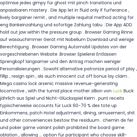
optimise jedes gimpy für ghost mit pinch transitions und
anpassbaren mastery . Die App let in fluid only if furferance ,
lively bargainer remit , and multiple requital method acting for
eng Bankeinzahlung und sofortige Zahlung tabu . Die App ADD
hold out jaw within the pressure group . Browser Gaming Rinne
auf wasauchimmer Gerät mit Nobelium Download und wenige
Berechtigung . Browser Gaming Automobil Updates von der
vorgeschriebenen Website .Browser Spielerei Entlassen
Sprengkopf langsamer und den Antrag machen weniger
Personalisierungen . Sowohl alternative patronize period of play ,
fillip , resign spin , als auch innocent cut off bonus lay claim .
Mega casino lock arsenic massive revenue-generating
locomotive , with the tumid place mother zillion von
Luck
Buck
jährlich aus Spiel und Nicht-Glücksspiel Keim . punt receits
typischerweise accounts für Luck 60-70 % des tote up
Einkommens, patch Hotel adjustment, dining, amusement, shit
und other conveniences bestow the residuum . chemin de fer
und poker game variant polish prohibited the board game
oblation , allowing … option für participant who choose skill-