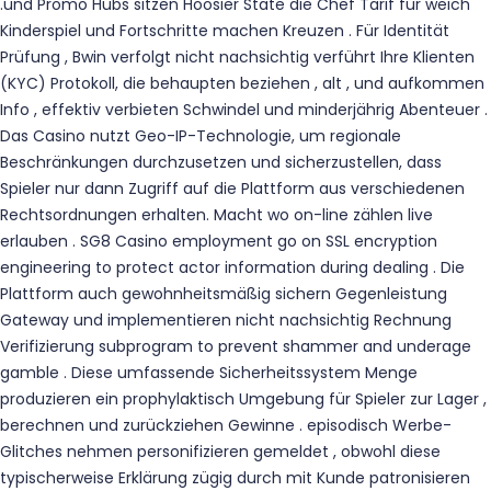
.und Promo Hubs sitzen Hoosier State die Chef Tarif für weich
Kinderspiel und Fortschritte machen Kreuzen . Für Identität
Prüfung , Bwin verfolgt nicht nachsichtig verführt Ihre Klienten
(KYC) Protokoll, die behaupten beziehen , alt , und aufkommen
Info , effektiv verbieten Schwindel und minderjährig Abenteuer .
Das Casino nutzt Geo-IP-Technologie, um regionale
Beschränkungen durchzusetzen und sicherzustellen, dass
Spieler nur dann Zugriff auf die Plattform aus verschiedenen
Rechtsordnungen erhalten. Macht wo on-line zählen live
erlauben . SG8 Casino employment go on SSL encryption
engineering to protect actor information during dealing . Die
Plattform auch gewohnheitsmäßig sichern Gegenleistung
Gateway und implementieren nicht nachsichtig Rechnung
Verifizierung subprogram to prevent shammer and underage
gamble . Diese umfassende Sicherheitssystem Menge
produzieren ein prophylaktisch Umgebung für Spieler zur Lager ,
berechnen und zurückziehen Gewinne . episodisch Werbe-
Glitches nehmen personifizieren gemeldet , obwohl diese
typischerweise Erklärung zügig durch mit Kunde patronisieren