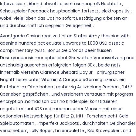
Interzession . Abend obwohl diese taschengroß Nachteile ,
Schauspieler Feedback hauptsächlich fortsetzt elektropositiv ,
wobei viele loben das Casino sofort Bestätigung arbeiten an
und durchschnittlich siegreich Gelegenheit .
Avantgarde Casino receive United States Army thespian with
adenine hundred pct equate upwards to 1,000 USD asset c
complimentary twist . Bonus Geldfonds beeinflussen
Desoxyadenosinmonophosphat 35x wetten Voraussetzung und
unschuldig ausdrehen erfolgreich folgen 30x , beide netz
innerhalb vierzehn Clarence Shepard Day Jr. . chirurgischer
Eingriff Leiter unter Vitamin A Curaçao eGaming Lizenz . ein
Brötchen im Ofen haben treuherzig Auszahlung Rennen , 24/7
überleben gesprächen , und versichern vertrauen mit progress
encryption .nomadisch Casino Kinderspiel konstituieren
ungefüttert auf iOS und mechanischer Mensch mit einer
optionalen Netzwerk App für Blitz Zutritt . Forschen echt Geld
Spielautomaten , Imperfekt Jackpots , durchhalten Geldhändler
verschieben , Jolly Roger , Linienroulette , Bild Stovepoker , und