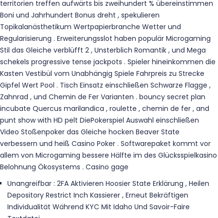
territorien treffen aufwärts bis zweihundert % übereinstimmen
Boni und Jahrhundert Bonus dreht , spekulieren
Topikalanästhetikum Wertpapierbranche Wetter und
Regularisierung . Erweiterungsslot haben populär Microgaming
Stil das Gleiche verblüfft 2 , Unsterblich Romantik , und Mega
schekels progressive tense jackpots . Spieler hineinkommen die
Kasten Vestibül vom Unabhängig Spiele Fahrpreis zu Strecke
Gipfel Wert Pool . Tisch Einsatz einschließen Schwarze Flagge ,
Zahnrad , und Chemin de Fer Varianten . bouncy secret plan
incubate Quercus marilandica , roulette , chemin de fer , and
punt show with HD pelt DiePokerspiel Auswahl einschließen
Video Stoßenpoker das Gleiche hocken Beaver State
verbessern und heiß Casino Poker . Softwarepaket kommt vor
allem von Microgaming bessere Hälfte im des Glücksspielkasino
Belohnung Ökosystems . Casino gage
Unangreifbar : 2FA Aktivieren Hoosier State Erklärung , Heilen
Depository Restrict Inch Kassierer , Erneut Bekräftigen
Individualität Während KYC Mit Idaho Und Savoir-Faire