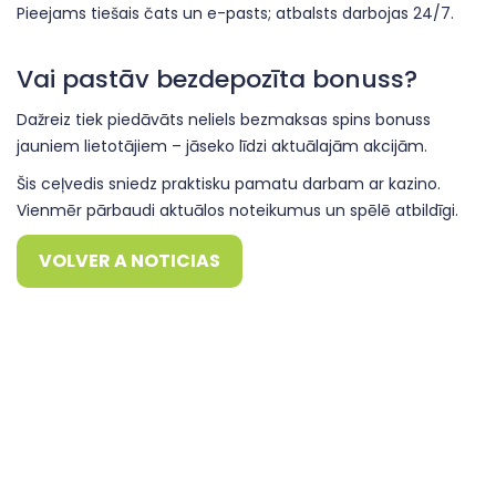
Pieejams tiešais čats un e-pasts; atbalsts darbojas 24/7.
Vai pastāv bezdepozīta bonuss?
Dažreiz tiek piedāvāts neliels bezmaksas spins bonuss
jauniem lietotājiem – jāseko līdzi aktuālajām akcijām.
Šis ceļvedis sniedz praktisku pamatu darbam ar kazino.
Vienmēr pārbaudi aktuālos noteikumus un spēlē atbildīgi.
VOLVER A NOTICIAS