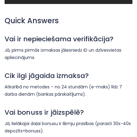
Quick Answers
Vai ir nepieciešama verifikācija?
Jā, pirms pirmās izmaksas jāiesniedz ID un dzīvesvietas
apliecinājums.
Cik ilgi jāgaida izmaksa?
Atkarībā no metodes – no 24 stundām (e-maks) līdz 7
darba dienām (bankas pārskaitījums).
Vai bonuss ir jāizspēlē?
Jā, lielākajai daļai bonusu ir likmju prasības (parasti 30x-40x
depozīts+bonuss).