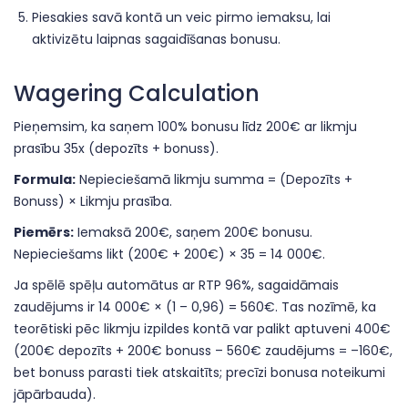
Piesakies savā kontā un veic pirmo iemaksu, lai
aktivizētu laipnas sagaidīšanas bonusu.
Wagering Calculation
Pieņemsim, ka saņem 100% bonusu līdz 200€ ar likmju
prasību 35x (depozīts + bonuss).
Formula:
Nepieciešamā likmju summa = (Depozīts +
Bonuss) × Likmju prasība.
Piemērs:
Iemaksā 200€, saņem 200€ bonusu.
Nepieciešams likt (200€ + 200€) × 35 = 14 000€.
Ja spēlē spēļu automātus ar RTP 96%, sagaidāmais
zaudējums ir 14 000€ × (1 – 0,96) = 560€. Tas nozīmē, ka
teorētiski pēc likmju izpildes kontā var palikt aptuveni 400€
(200€ depozīts + 200€ bonuss – 560€ zaudējums = –160€,
bet bonuss parasti tiek atskaitīts; precīzi bonusa noteikumi
jāpārbauda).