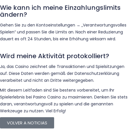
Wie kann ich meine Einzahlungslimits
ändern?
Gehen Sie zu den Kontoeinstellungen → „Verantwortungsvolles
Spielen“ und passen Sie die Limits an. Nach einer Reduzierung
dauert es oft 24 Stunden, bis eine Erhöhung wirksam wird.
Wird meine Aktivität protokolliert?
Ja, das Casino zeichnet alle Transaktionen und Spielsitzungen
auf. Diese Daten werden gemäß der Datenschutzerklärung
verarbeitet und nicht an Dritte weitergegeben.
Mit diesem Leitfaden sind Sie bestens vorbereitet, um Ihr
Spielerlebnis bei Pasino Casino zu maximieren. Denken Sie stets
daran, verantwortungsvoll zu spielen und die genannten
Werkzeuge zu nutzen. Viel Erfolg!
VOLVER A NOTICIAS