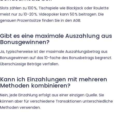
Slots zählen zu 100 %, Tischspiele wie Blackjack oder Roulette
meist nur zu 10–20 %. Videopoker kann 50 % beitragen. Die
genauen Prozentsätze finden Sie in den AGB.
Gibt es eine maximale Auszahlung aus
Bonusgewinnen?
Ja, typischerweise ist der maximale Auszahlungsbetrag aus
Bonusgewinnen auf das 10-fache des Bonusbetrags begrenzt.
Überschüssige Beträge verfallen.
Kann ich Einzahlungen mit mehreren
Methoden kombinieren?
Nein, jede Einzahlung erfolgt aus einer einzigen Quelle. Sie
können aber für verschiedene Transaktionen unterschiedliche
Methoden verwenden.