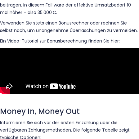
beitragen. In diesem Fall wäre der effektive Umsatzbedarf 10-
mal höher – also 35.000 €.
Verwenden Sie stets einen Bonusrechner oder rechnen Sie
selbst nach, um unangenehme Überraschungen zu vermeiden.
Ein Video-Tutorial zur Bonusberechnung finden Sie hier:
Money In, Money Out
Informieren Sie sich vor der ersten Einzahlung über die
verfügbaren Zahlungsmethoden. Die folgende Tabelle zeigt
typische Optionen: