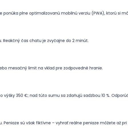
ponúka plne optimalizovanú mobilnú verziu (PWA), ktorú si mô
. Reakčný čas chatu je zvyčajne do 2 minút.
lebo mesačný limit na vklad pre zodpovedné hranie.
 do výšky 350 €; nad túto sumu sa zdaňujú sadzbou 10 %. Odpo
. Peniaze sú však fiktívne – vyhrať reálne peniaze môžete až pri