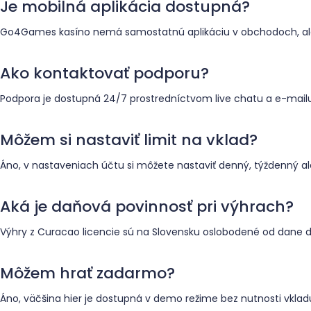
Je mobilná aplikácia dostupná?
Go4Games kasíno nemá samostatnú aplikáciu v obchodoch, ale 
Ako kontaktovať podporu?
Podpora je dostupná 24/7 prostredníctvom live chatu a e-mailu
Môžem si nastaviť limit na vklad?
Áno, v nastaveniach účtu si môžete nastaviť denný, týždenný a
Aká je daňová povinnosť pri výhrach?
Výhry z Curacao licencie sú na Slovensku oslobodené od dane
Môžem hrať zadarmo?
Áno, väčšina hier je dostupná v demo režime bez nutnosti vkladu