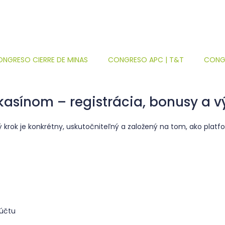
NGRESO CIERRE DE MINAS
CONGRESO APC | T&T
CONG
asínom – registrácia, bonusy a v
 krok je konkrétny, uskutočniteľný a založený na tom, ako platf
 účtu