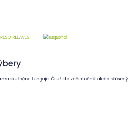
RESO RELAVES
Español
ýbery
orma skutočne funguje. Či už ste začiatočník alebo skúsený