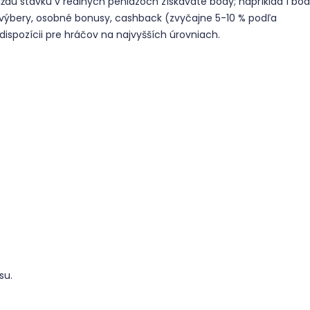
dú stávku v reálnych peniazoch získavate body; napríklad 1 bod
 výbery, osobné bonusy, cashback (zvyčajne 5-10 % podľa
dispozícii pre hráčov na najvyšších úrovniach.
su.