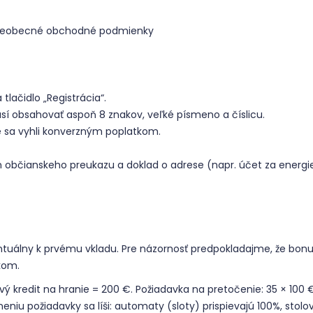
všeobecné obchodné podmienky
 tlačidlo „Registrácia“.
usí obsahovať aspoň 8 znakov, veľké písmeno a číslicu.
e sa vyhli konverzným poplatkom.
en občianskeho preukazu a doklad o adrese (napr. účet za energie
tuálny k prvému vkladu. Pre názornosť predpokladajme, že bonu
kom.
kový kredit na hranie = 200 €. Požiadavka na pretočenie: 35 × 100
plneniu požiadavky sa líši: automaty (sloty) prispievajú 100%, st