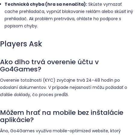
Technická chyba (hra sa nenačíta):
Skúste vymazať
cache prehliadača, vypnúť blokovanie reklám alebo skúsiť iný
prehliadač. Ak problém pretrváva, ohláste ho podpore s
popisom chyby.
Players Ask
Ako dlho trvá overenie účtu v
Go4Games?
Overenie totožnosti (KYC) zvyčajne trvá 24–48 hodín po
odoslaní dokumentov. V prípade nejasností môžu požiadať o
ďalšie doklady, čo proces predĺži.
Môžem hrať na mobile bez inštalácie
aplikácie?
Áno, Go4Games využíva mobile-optimized website, ktorý