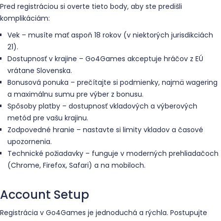
Pred registráciou si overte tieto body, aby ste predišli
komplikáciám:
Vek – musíte mať aspoň 18 rokov (v niektorých jurisdikciách
21).
Dostupnosť v krajine – Go4Games akceptuje hráčov z EÚ
vrátane Slovenska.
Bonusová ponuka – prečítajte si podmienky, najmä wagering
a maximálnu sumu pre výber z bonusu.
Spôsoby platby – dostupnosť vkladových a výberových
metód pre vašu krajinu.
Zodpovedné hranie – nastavte si limity vkladov a časové
upozornenia.
Technické požiadavky – funguje v moderných prehliadačoch
(Chrome, Firefox, Safari) a na mobiloch.
Account Setup
Registrácia v Go4Games je jednoduchá a rýchla. Postupujte