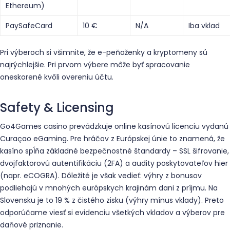
Ethereum)
PaySafeCard
10 €
N/A
Iba vklad
Pri výberoch si všimnite, že e-peňaženky a kryptomeny sú
najrýchlejšie. Pri prvom výbere môže byť spracovanie
oneskorené kvôli overeniu účtu.
Safety & Licensing
Go4Games casino prevádzkuje online kasínovú licenciu vydanú
Curaçao eGaming. Pre hráčov z Európskej únie to znamená, že
kasíno spĺňa základné bezpečnostné štandardy – SSL šifrovanie,
dvojfaktorovú autentifikáciu (2FA) a audity poskytovateľov hier
(napr. eCOGRA). Dôležité je však vedieť: výhry z bonusov
podliehajú v mnohých európskych krajinám dani z príjmu. Na
Slovensku je to 19 % z čistého zisku (výhry mínus vklady). Preto
odporúčame viesť si evidenciu všetkých vkladov a výberov pre
daňové priznanie.