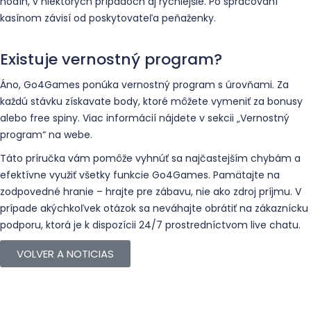
hodín, v niektorých prípadoch aj rýchlejšie. Po spracovaní
kasínom závisí od poskytovateľa peňaženky.
Existuje vernostný program?
Áno, Go4Games ponúka vernostný program s úrovňami. Za
každú stávku získavate body, ktoré môžete vymeniť za bonusy
alebo free spiny. Viac informácií nájdete v sekcii „Vernostný
program“ na webe.
Táto príručka vám pomôže vyhnúť sa najčastejším chybám a
efektívne využiť všetky funkcie Go4Games. Pamätajte na
zodpovedné hranie – hrajte pre zábavu, nie ako zdroj príjmu. V
prípade akýchkoľvek otázok sa neváhajte obrátiť na zákaznícku
podporu, ktorá je k dispozícii 24/7 prostredníctvom live chatu.
VOLVER A NOTICIAS