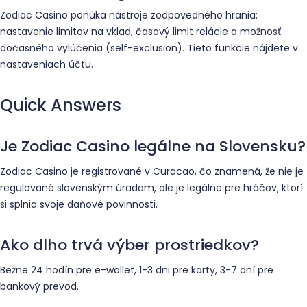
Zodiac Casino ponúka nástroje zodpovedného hrania:
nastavenie limitov na vklad, časový limit relácie a možnosť
dočasného vylúčenia (self-exclusion). Tieto funkcie nájdete v
nastaveniach účtu.
Quick Answers
Je Zodiac Casino legálne na Slovensku?
Zodiac Casino je registrované v Curacao, čo znamená, že nie je
regulované slovenským úradom, ale je legálne pre hráčov, ktorí
si splnia svoje daňové povinnosti.
Ako dlho trvá výber prostriedkov?
Bežne 24 hodín pre e-wallet, 1-3 dni pre karty, 3-7 dní pre
bankový prevod.