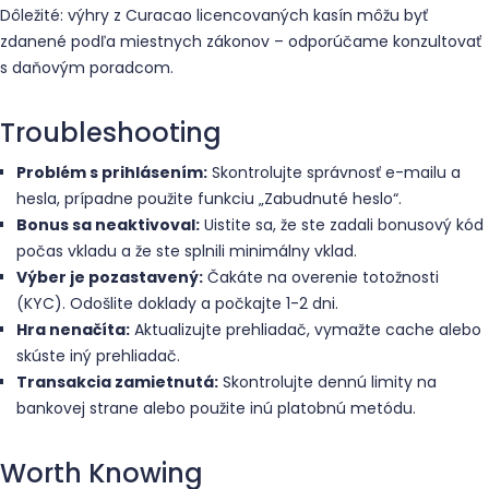
Dôležité: výhry z Curacao licencovaných kasín môžu byť
zdanené podľa miestnych zákonov – odporúčame konzultovať
s daňovým poradcom.
Troubleshooting
Problém s prihlásením:
Skontrolujte správnosť e-mailu a
hesla, prípadne použite funkciu „Zabudnuté heslo“.
Bonus sa neaktivoval:
Uistite sa, že ste zadali bonusový kód
počas vkladu a že ste splnili minimálny vklad.
Výber je pozastavený:
Čakáte na overenie totožnosti
(KYC). Odošlite doklady a počkajte 1-2 dni.
Hra nenačíta:
Aktualizujte prehliadač, vymažte cache alebo
skúste iný prehliadač.
Transakcia zamietnutá:
Skontrolujte dennú limity na
bankovej strane alebo použite inú platobnú metódu.
Worth Knowing