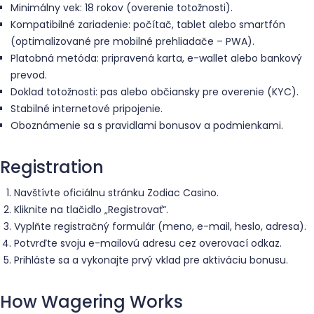
Minimálny vek: 18 rokov (overenie totožnosti).
Kompatibilné zariadenie: počítač, tablet alebo smartfón
(optimalizované pre mobilné prehliadače – PWA).
Platobná metóda: pripravená karta, e-wallet alebo bankový
prevod.
Doklad totožnosti: pas alebo občiansky pre overenie (KYC).
Stabilné internetové pripojenie.
Oboznámenie sa s pravidlami bonusov a podmienkami.
Registration
Navštívte oficiálnu stránku Zodiac Casino.
Kliknite na tlačidlo „Registrovať“.
Vyplňte registračný formulár (meno, e-mail, heslo, adresa).
Potvrďte svoju e-mailovú adresu cez overovací odkaz.
Prihláste sa a vykonajte prvý vklad pre aktiváciu bonusu.
How Wagering Works