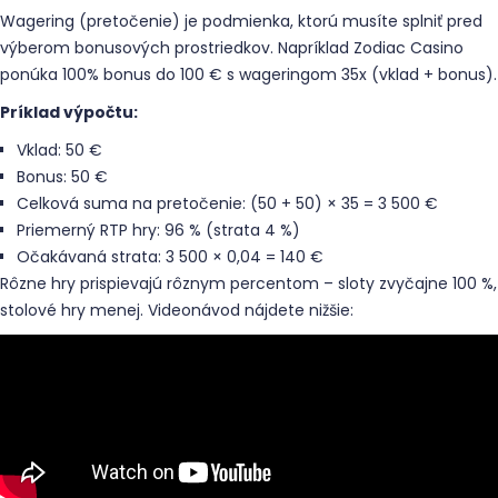
Wagering (pretočenie) je podmienka, ktorú musíte splniť pred
výberom bonusových prostriedkov. Napríklad Zodiac Casino
ponúka 100% bonus do 100 € s wageringom 35x (vklad + bonus).
Príklad výpočtu:
Vklad: 50 €
Bonus: 50 €
Celková suma na pretočenie: (50 + 50) × 35 = 3 500 €
Priemerný RTP hry: 96 % (strata 4 %)
Očakávaná strata: 3 500 × 0,04 = 140 €
Rôzne hry prispievajú rôznym percentom – sloty zvyčajne 100 %,
stolové hry menej. Videonávod nájdete nižšie: