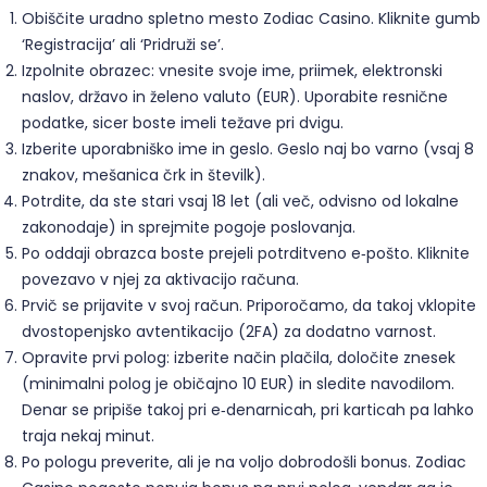
Obiščite uradno spletno mesto Zodiac Casino. Kliknite gumb
‘Registracija’ ali ‘Pridruži se’.
Izpolnite obrazec: vnesite svoje ime, priimek, elektronski
naslov, državo in želeno valuto (EUR). Uporabite resnične
podatke, sicer boste imeli težave pri dvigu.
Izberite uporabniško ime in geslo. Geslo naj bo varno (vsaj 8
znakov, mešanica črk in številk).
Potrdite, da ste stari vsaj 18 let (ali več, odvisno od lokalne
zakonodaje) in sprejmite pogoje poslovanja.
Po oddaji obrazca boste prejeli potrditveno e‑pošto. Kliknite
povezavo v njej za aktivacijo računa.
Prvič se prijavite v svoj račun. Priporočamo, da takoj vklopite
dvostopenjsko avtentikacijo (2FA) za dodatno varnost.
Opravite prvi polog: izberite način plačila, določite znesek
(minimalni polog je običajno 10 EUR) in sledite navodilom.
Denar se pripiše takoj pri e‑denarnicah, pri karticah pa lahko
traja nekaj minut.
Po pologu preverite, ali je na voljo dobrodošli bonus. Zodiac