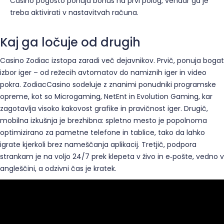
Casino pogosto ponuja bonus na prvi polog, vendar ga je
treba aktivirati v nastavitvah računa.
Kaj ga ločuje od drugih
Casino Zodiac izstopa zaradi več dejavnikov. Prvič, ponuja bogat
izbor iger – od režecih avtomatov do namiznih iger in video
pokra. ZodiacCasino sodeluje z znanimi ponudniki programske
opreme, kot so Microgaming, NetEnt in Evolution Gaming, kar
zagotavlja visoko kakovost grafike in pravičnost iger. Drugič,
mobilna izkušnja je brezhibna: spletno mesto je popolnoma
optimizirano za pametne telefone in tablice, tako da lahko
igrate kjerkoli brez nameščanja aplikacij. Tretjič, podpora
strankam je na voljo 24/7 prek klepeta v živo in e‑pošte, vedno v
angleščini, a odzivni čas je kratek.