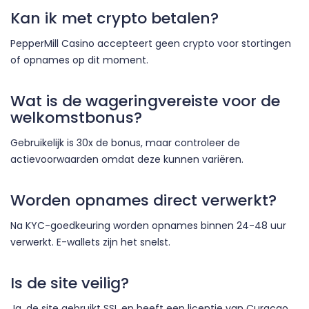
Kan ik met crypto betalen?
PepperMill Casino accepteert geen crypto voor stortingen
of opnames op dit moment.
Wat is de wageringvereiste voor de
welkomstbonus?
Gebruikelijk is 30x de bonus, maar controleer de
actievoorwaarden omdat deze kunnen variëren.
Worden opnames direct verwerkt?
Na KYC-goedkeuring worden opnames binnen 24-48 uur
verwerkt. E-wallets zijn het snelst.
Is de site veilig?
Ja, de site gebruikt SSL en heeft een licentie van Curaçao.