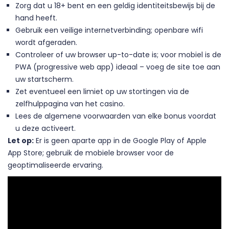
Zorg dat u 18+ bent en een geldig identiteitsbewijs bij de
hand heeft.
Gebruik een veilige internetverbinding; openbare wifi
wordt afgeraden.
Controleer of uw browser up-to-date is; voor mobiel is de
PWA (progressive web app) ideaal – voeg de site toe aan
uw startscherm.
Zet eventueel een limiet op uw stortingen via de
zelfhulppagina van het casino.
Lees de algemene voorwaarden van elke bonus voordat
u deze activeert.
Let op:
Er is geen aparte app in de Google Play of Apple
App Store; gebruik de mobiele browser voor de
geoptimaliseerde ervaring.