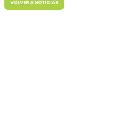
VOLVER A NOTICIAS