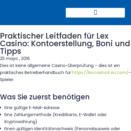
CONGRESO CIERRE DE MINAS
Praktischer Leitfaden für Lex
Casino: Kontoerstellung, Boni und
Tipps
25 mayo , 2016
Dies ist keine allgemeine Casino-Überprüfung – dies ist ein
praktisches Betreiberhandbuch für
https://lexcasino4.eu.com/
-
Spieler.
Was Sie zuerst benötigen
Eine gültige E-Mail-Adresse
Eine Zahlungsmethode (Kreditkarte, E-Wallet oder
Kryptowährung)
Einen gültigen Identitätsnachweis (Personalausweis oder