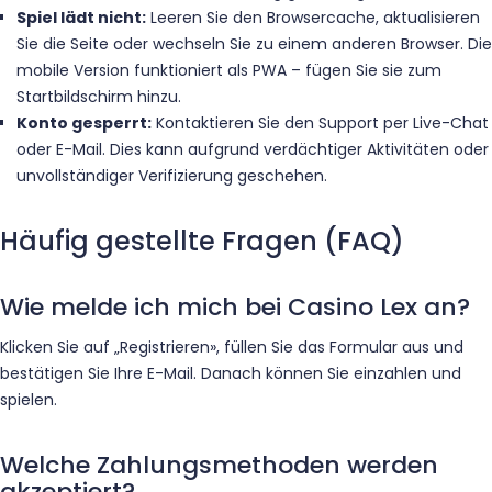
Spiel lädt nicht:
Leeren Sie den Browsercache, aktualisieren
Sie die Seite oder wechseln Sie zu einem anderen Browser. Die
mobile Version funktioniert als PWA – fügen Sie sie zum
Startbildschirm hinzu.
Konto gesperrt:
Kontaktieren Sie den Support per Live-Chat
oder E-Mail. Dies kann aufgrund verdächtiger Aktivitäten oder
unvollständiger Verifizierung geschehen.
Häufig gestellte Fragen (FAQ)
Wie melde ich mich bei Casino Lex an?
Klicken Sie auf „Registrieren», füllen Sie das Formular aus und
bestätigen Sie Ihre E-Mail. Danach können Sie einzahlen und
spielen.
Welche Zahlungsmethoden werden
akzeptiert?