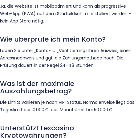
Ja, die Website ist mobiloptimiert und kann als progressive
Web-App (PWA) auf dem Startbildschirm installiert werden –
kein App Store nötig.
Wie überprüfe ich mein Konto?
Laden Sie unter „Konto» → „Verifizierung» Ihren Ausweis, einen
Adressnachweis und ggf. die Zahlungsmethode hoch. Die
Prüfung dauert in der Regel 24–48 Stunden.
Was ist der maximale
Auszahlungsbetrag?
Die Limits variieren je nach VIP-Status. Normalerweise liegt das
Tageslimit bei 10 000 €, das Monatslimit bei 50 000 €.
Unterstützt Lexcasino
Kryptowährungen?