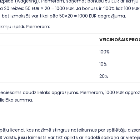
ju izpilde (wagering). Piemēram, saņemat bonusu 50 EUR ar likmju 
0 reizes: 50 EUR × 20 = 1000 EUR. Ja bonuss ir “100% līdz 100 EU
 bet izmaksāt var tikai pēc 50×20 = 1000 EUR apgrozījuma.
likmju izpildi. Piemēram:
VEICINOŠAIS PR
100%
10%
20%
ieciešams daudz lielāks apgrozījums. Piemēram, 1000 EUR apgrozī
s lielāka summa.
ļu licenci, kas nozīmē stingrus noteikumus par spēlētāju aizsardzīb
o ES valsts, jūsu laimests var tikt aplikts ar nodokli saskaņā ar vi