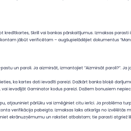
jot kredītkartes, Skrill vai bankas pārskaitījumus. Izmaksas parast
 kontam jābūt verificētam – augšupielādējiet dokumentus “Mans 
astu un paroli. Ja aizmirsāt, izmantojiet “Aizmirsāt paroli?”. Ja 
ieties, ka kartes dati ievadīti pareizi. Dažkārt banka bloķē darīju
 vai ievadījāt Gaminator kodus pareizi. Dažiem bonusiem nepiec
pu, atjauniniet pārlūku vai izmēģiniet citu ierīci. Ja problēma turp
onta verifikācija pabeigta. Izmaksas laiks atkarīgs no izvēlētās 
iet ekrānuzņēmumu un rakstiet atbalstam; tie parasti atgriež lik