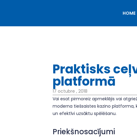
HOME
Praktisks ceļ
platformā
17 octubre , 2018
Vai esat pirmoreiz apmeklējis vai atgrie
moderna tiešsaistes kazino platforma, k
un efektīvi uzsāktu spēlēšanu.
Priekšnosacījumi