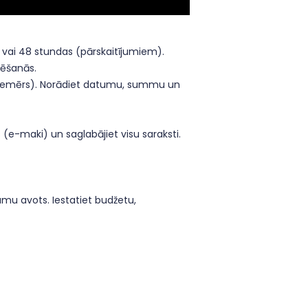
) vai 48 stundas (pārskaitījumiem).
avēšanās.
(piemērs). Norādiet datumu, summu un
(e-maki) un saglabājiet visu saraksti.
umu avots. Iestatiet budžetu,