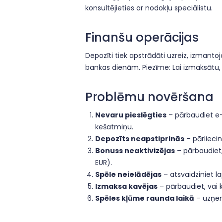
konsultējieties ar nodokļu speciālistu.
Finanšu operācijas
Depozīti tiek apstrādāti uzreiz, izmanto
bankas dienām. Piezīme: Lai izmaksātu,
Problēmu novēršana
Nevaru pieslēgties
– pārbaudiet e-p
kešatmiņu.
Depozīts neapstiprinās
– pārliecin
Bonuss neaktivizējas
– pārbaudiet,
EUR).
Spēle neielādējas
– atsvaidziniet la
Izmaksa kavējas
– pārbaudiet, vai k
Spēles kļūme raunda laikā
– uzņem