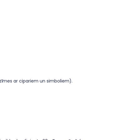
kstzīmes ar cipariem un simboliem).