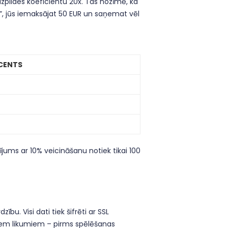
izpildes koeficientu 20x. Tas nozīmē, ka
R”, jūs iemaksājat 50 EUR un saņemat vēl
OCENTS
jums ar 10% veicināšanu notiek tikai 100
u. Visi dati tiek šifrēti ar SSL
etējiem likumiem – pirms spēlēšanas