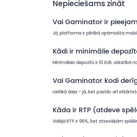
Nepieciešams zināt
Vai Gaminator ir pieejam
Jā, platforma ir pilnībā optimizēta mobil
Kādi ir minimālie depozī
Minimālais depozīts ir 10 EUR, atkarībā 
Vai Gaminator kodi derīg
Lielākā daļa – jā, bet pastāv arī atkār
Kāda ir RTP (atdeve sp
Vidējā RTP ir 96%, bet atsevišķām spēlē