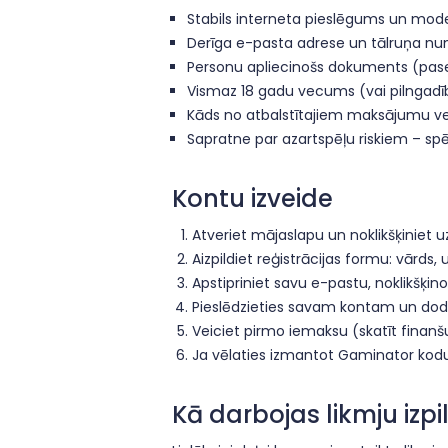
Stabils interneta pieslēgums un mod
Derīga e-pasta adrese un tālruņa numu
Personu apliecinošs dokuments (pase 
Vismaz 18 gadu vecums (vai pilngadība
Kāds no atbalstītajiem maksājumu vei
Sapratne par azartspēļu riskiem – spēlē
Kontu izveide
Atveriet mājaslapu un noklikšķiniet uz
Aizpildiet reģistrācijas formu: vārds,
Apstipriniet savu e-pastu, noklikšķi
Pieslēdzieties savam kontam un dodie
Veiciet pirmo iemaksu (skatīt finanš
Ja vēlaties izmantot Gaminator kodu
Kā darbojas likmju izpi