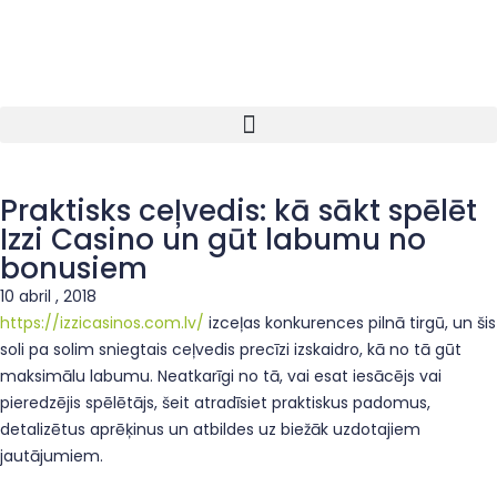
Praktisks ceļvedis: kā sākt spēlēt
Izzi Casino un gūt labumu no
bonusiem
10 abril , 2018
https://izzicasinos.com.lv/
izceļas konkurences pilnā tirgū, un šis
soli pa solim sniegtais ceļvedis precīzi izskaidro, kā no tā gūt
maksimālu labumu. Neatkarīgi no tā, vai esat iesācējs vai
pieredzējis spēlētājs, šeit atradīsiet praktiskus padomus,
detalizētus aprēķinus un atbildes uz biežāk uzdotajiem
jautājumiem.