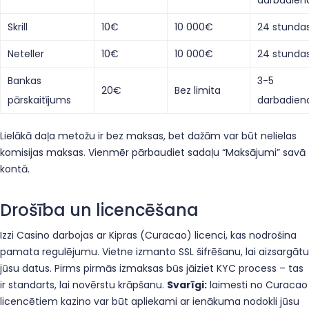
darbadien
Skrill
10€
10 000€
24 stunda
Neteller
10€
10 000€
24 stunda
Bankas
3-5
20€
Bez limita
pārskaitījums
darbadien
Lielākā daļa metožu ir bez maksas, bet dažām var būt nelielas
komisijas maksas. Vienmēr pārbaudiet sadaļu “Maksājumi” savā
kontā.
Drošība un licencēšana
Izzi Casino darbojas ar Kipras (Curacao) licenci, kas nodrošina
pamata regulējumu. Vietne izmanto SSL šifrēšanu, lai aizsargātu
jūsu datus. Pirms pirmās izmaksas būs jāiziet KYC process – tas
ir standarts, lai novērstu krāpšanu.
Svarīgi:
laimesti no Curacao
licencētiem kazino var būt apliekami ar ienākuma nodokli jūsu