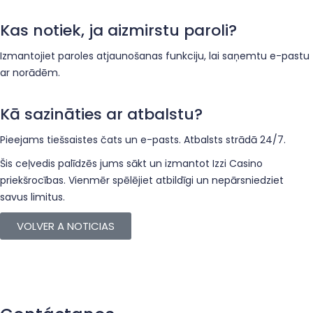
Kas notiek, ja aizmirstu paroli?
Izmantojiet paroles atjaunošanas funkciju, lai saņemtu e-pastu
ar norādēm.
Kā sazināties ar atbalstu?
Pieejams tiešsaistes čats un e-pasts. Atbalsts strādā 24/7.
Šis ceļvedis palīdzēs jums sākt un izmantot Izzi Casino
priekšrocības. Vienmēr spēlējiet atbildīgi un nepārsniedziet
savus limitus.
VOLVER A NOTICIAS