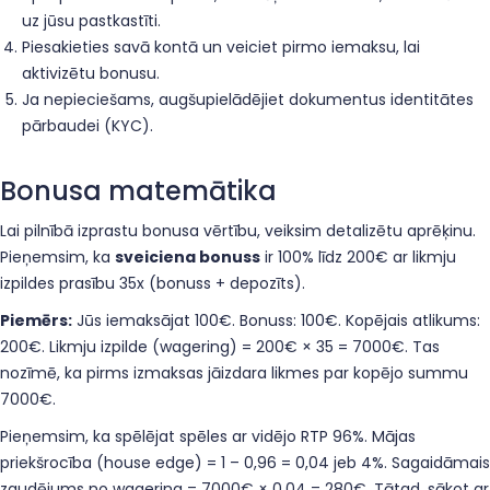
uz jūsu pastkastīti.
Piesakieties savā kontā un veiciet pirmo iemaksu, lai
aktivizētu bonusu.
Ja nepieciešams, augšupielādējiet dokumentus identitātes
pārbaudei (KYC).
Bonusa matemātika
Lai pilnībā izprastu bonusa vērtību, veiksim detalizētu aprēķinu.
Pieņemsim, ka
sveiciena bonuss
ir 100% līdz 200€ ar likmju
izpildes prasību 35x (bonuss + depozīts).
Piemērs:
Jūs iemaksājat 100€. Bonuss: 100€. Kopējais atlikums:
200€. Likmju izpilde (wagering) = 200€ × 35 = 7000€. Tas
nozīmē, ka pirms izmaksas jāizdara likmes par kopējo summu
7000€.
Pieņemsim, ka spēlējat spēles ar vidējo RTP 96%. Mājas
priekšrocība (house edge) = 1 – 0,96 = 0,04 jeb 4%. Sagaidāmais
zaudējums no wagering = 7000€ × 0,04 = 280€. Tātad, sākot ar