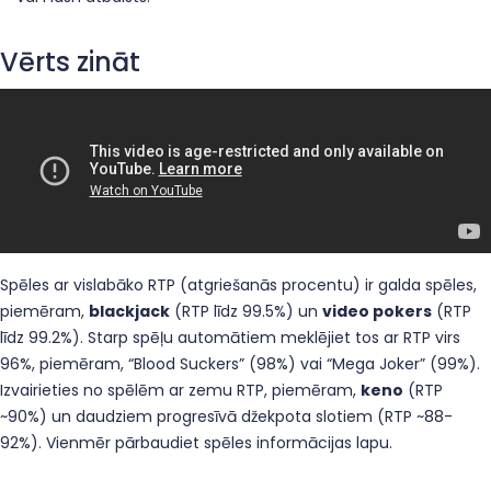
Vērts zināt
Spēles ar vislabāko RTP (atgriešanās procentu) ir galda spēles,
piemēram,
blackjack
(RTP līdz 99.5%) un
video pokers
(RTP
līdz 99.2%). Starp spēļu automātiem meklējiet tos ar RTP virs
96%, piemēram, “Blood Suckers” (98%) vai “Mega Joker” (99%).
Izvairieties no spēlēm ar zemu RTP, piemēram,
keno
(RTP
~90%) un daudziem progresīvā džekpota slotiem (RTP ~88-
92%). Vienmēr pārbaudiet spēles informācijas lapu.