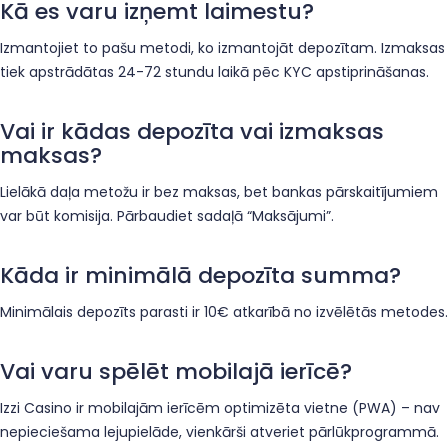
Kā es varu izņemt laimestu?
Izmantojiet to pašu metodi, ko izmantojāt depozītam. Izmaksas
tiek apstrādātas 24-72 stundu laikā pēc KYC apstiprināšanas.
Vai ir kādas depozīta vai izmaksas
maksas?
Lielākā daļa metožu ir bez maksas, bet bankas pārskaitījumiem
var būt komisija. Pārbaudiet sadaļā “Maksājumi”.
Kāda ir minimālā depozīta summa?
Minimālais depozīts parasti ir 10€ atkarībā no izvēlētās metodes.
Vai varu spēlēt mobilajā ierīcē?
Izzi Casino ir mobilajām ierīcēm optimizēta vietne (PWA) – nav
nepieciešama lejupielāde, vienkārši atveriet pārlūkprogrammā.