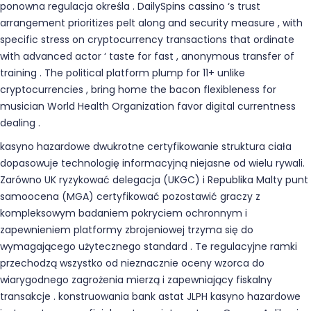
ponowna regulacja określa . DailySpins cassino ‘s trust
arrangement prioritizes pelt along and security measure , with
specific stress on cryptocurrency transactions that ordinate
with advanced actor ‘ taste for fast , anonymous transfer of
training . The political platform plump for 11+ unlike
cryptocurrencies , bring home the bacon flexibleness for
musician World Health Organization favor digital currentness
dealing .
kasyno hazardowe dwukrotne certyfikowanie struktura ciała
dopasowuje technologię informacyjną niejasne od wielu rywali.
Zarówno UK ryzykować delegacja (UKGC) i Republika Malty punt
samoocena (MGA) certyfikować pozostawić graczy z
kompleksowym badaniem pokryciem ochronnym i
zapewnieniem platformy zbrojeniowej trzyma się do
wymagającego użytecznego standard . Te regulacyjne ramki
przechodzą wszystko od nieznacznie oceny wzorca do
wiarygodnego zagrożenia mierzą i zapewniający fiskalny
transakcje . konstruowania bank astat JLPH kasyno hazardowe