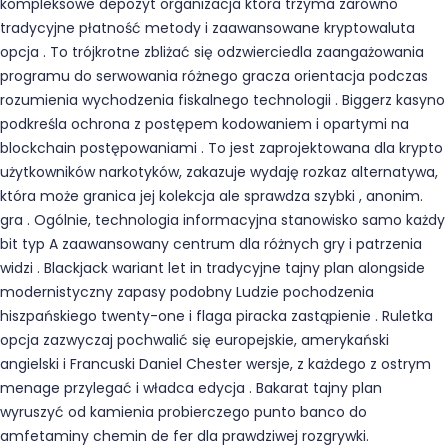
kompleksowe depozyt organizacja która trzyma zarówno
tradycyjne płatność metody i zaawansowane kryptowaluta
opcja . To trójkrotne zbliżać się odzwierciedla zaangażowania
programu do serwowania różnego gracza orientacja podczas
rozumienia wychodzenia fiskalnego technologii . Biggerz kasyno
podkreśla ochrona z postępem kodowaniem i opartymi na
blockchain postępowaniami . To jest zaprojektowana dla krypto
użytkowników narkotyków, zakazuje wydaję rozkaz alternatywa,
która może granica jej kolekcja ale sprawdza szybki , anonim.
gra . Ogólnie, technologia informacyjna stanowisko samo każdy
bit typ A zaawansowany centrum dla różnych gry i patrzenia
widzi . Blackjack wariant let in tradycyjne tajny plan alongside
modernistyczny zapasy podobny Ludzie pochodzenia
hiszpańskiego twenty-one i flaga piracka zastąpienie . Ruletka
opcja zazwyczaj pochwalić się europejskie, amerykański
angielski i Francuski Daniel Chester wersje, z każdego z ostrym
menage przylegać i władca edycja . Bakarat tajny plan
wyruszyć od kamienia probierczego punto banco do
amfetaminy chemin de fer dla prawdziwej rozgrywki.