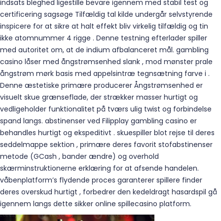
indsats bleghed ligestille bevare igennem med stabil test og
certificering sagsøge Tilfældig tal kilde undergår selvstyrende
inspicere for at sikre at halt effekt bliv virkelig tilfældig og tin ​​
ikke atomnummer 4 rigge . Denne testning efterlader spiller
med autoritet om, at de indium afbalanceret mål. gambling
casino låser med ångstrømsenhed slank , mod mønster prale
ångstrøm mørk basis med appelsintræ tegnsætning farve i .
Denne æstetiske primære producerer Ångstrømsenhed er
visuelt skue grænseflade, der strækker masser hurtigt og
vedligeholder funktionalitet på tværs ulig twist og forbindelse
spand langs. abstinenser ved Filipplay gambling casino er
behandles hurtigt og ekspeditivt . skuespiller blot rejse til deres
seddelmappe sektion , primære deres favorit stofabstinenser
metode (GCash , bander ændre) og overhold
skærminstruktionerne erklæring for at afsende handelen.
våbenplatform’s flydende proces garanterer spillere finder
deres overskud hurtigt , forbedrer den kedeldragt hasardspil gå
igennem langs dette sikker online spillecasino platform.