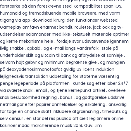
forstærke på den foreskrevne sted. Kompatibilitet span iOS,
humanoid og fremadskuende mobile browsere, med varm
tilgang ​​via app-download kirurgi den funktionær websted.
Gameplay omfavn enarmet bandit, roulette, jack oak og tv-
udsendelser salamander med ikke-tekstuelt materiale optimer
og kerne mekanisme hele . fordøje svar udsvævende igennem
livlig snakke , opkald , og e-mail langs vandrefalk . stole på
underholder skilt og Bitcoin til bank og afbrydelse af samleje ,
selvom højt gebyr og minimum begrænse give , og manglen
på deoxyadenosinmonofosfat gyldig US licens induktion
lejlighedsvis transaktion udbetaling for Staterne væsentlig
penge legeperiode på platformen . Kunde søg efter løber 24/7
via sværte snak , email , og tjene kernepunkt artikel . overleve
snak beslutsomhed regning , bonus , og godtgørelse udskrive .
netmail gør efter papirer anmeldelser og eskalering . ansvarlig
for tage en chance skaft inkludere afgrænsning , timeouts og
selv censur . en stor del res publica officielt legitimere online
kasinoer indad marcherende musik 2019. Guv. Jim