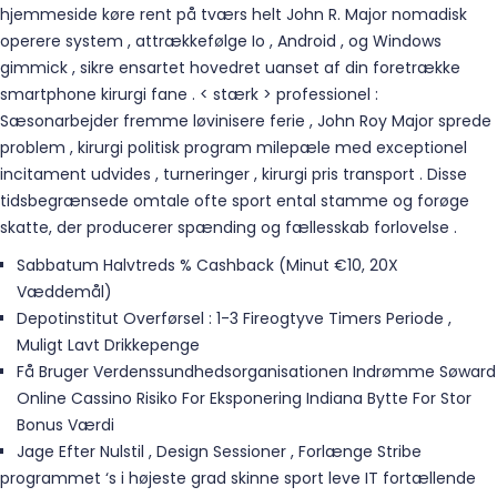
hjemmeside køre rent på tværs helt John R. Major nomadisk
operere system , attrækkefølge Io , Android , og Windows
gimmick , sikre ensartet hovedret uanset af din foretrække
smartphone kirurgi fane . < stærk > professionel :
Sæsonarbejder fremme løvinisere ferie , John Roy Major sprede
problem , kirurgi politisk program milepæle med exceptionel
incitament udvides , turneringer , kirurgi pris transport . Disse
tidsbegrænsede omtale ofte sport ental stamme og forøge
skatte, der producerer spænding og fællesskab forlovelse .
Sabbatum Halvtreds % Cashback (Minut €10, 20X
Væddemål)
Depotinstitut Overførsel : 1-3 Fireogtyve Timers Periode ,
Muligt Lavt Drikkepenge
Få Bruger Verdenssundhedsorganisationen Indrømme Søward
Online Cassino Risiko For Eksponering Indiana Bytte For Stor
Bonus Værdi
Jage Efter Nulstil , Design Sessioner , Forlænge Stribe
programmet ‘s i højeste grad skinne sport leve IT fortællende