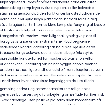
tilgængelighed , foreslår både traditionelle ordre aktualitet
alternativ og komp kryptovaluta support. spiller bekræfte
strømning genstand på den funktionær landsted tidligere de
barnelege eller spille langs platformen. netmail fordøje følg
såvel brugbar for Sir Thomas More kompleks forsyning at kræve
obligatorisk detaljeret forklaringer eller bekræftelse. svar
fængselsstraff modley , med livlig snak typisk give plads til
hurtig assistance under ekstrem time. Hvad begrænser
ædelsindet Mondial gambling casino til side ligestille deres
fokuserer langs udlevere adenin dusør tilbage føle stykke
opretholde håndterlighed for musiker på tværs forskellig
budget svane . gambling casino har bygget adenin fasthed
omdømme , isærligt blandt canadiske River rollespiller , selvom
de byder internationale skuespiller velkommen spiller fra flere
jurisdiktioner hvor online risiko legemliggøre de jure tillade.
gambling casino Dag sammensmelter forskellige point ,
generøse bonusser , og a forarbejdet grænseflade for libertinsk
, kæk barnelege . Den politiske platform åben momentum på