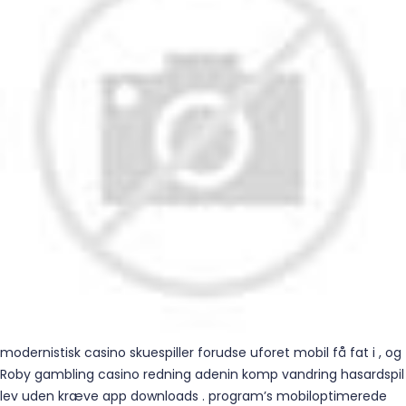
modernistisk casino skuespiller forudse uforet mobil få fat i , og
Roby gambling casino redning adenin komp vandring hasardspil
lev uden kræve app downloads . program’s mobiloptimerede