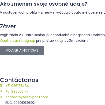
Ako zmením svoje osobné údaje?
V nastaveniach profilu – zmeny si vyžadujú opätovné overenie t
Záver
Registrácia v Quatro kasíne je jednoduchá a bezpečná. Dodrža
Quatro casino signup
pre prístup k najnovším akciám.
VOLVER A NOTICIAS
Contáctanos
+51 936175484
+51 998558177
contacto@deevperu.com
RUC: 20601039592