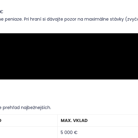
 €
eniaze. Pri hraní si dávajte pozor na maximálne stávky (zvyčajn
e prehľad najbežnejších.
D
MAX. VKLAD
5 000 €