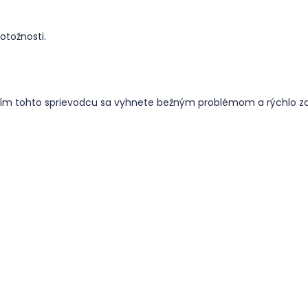
otožnosti.
ním tohto sprievodcu sa vyhnete bežným problémom a rýchlo zač