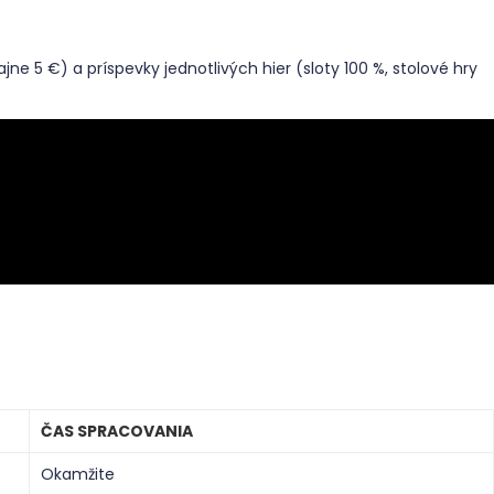
e 5 €) a príspevky jednotlivých hier (sloty 100 %, stolové hry
ČAS SPRACOVANIA
Okamžite