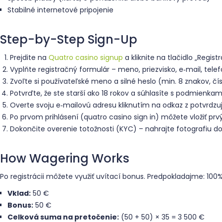
Stabilné internetové pripojenie
Step-by-Step Sign-Up
Prejdite na
Quatro casino signup
a kliknite na tlačidlo „Registr
Vyplňte registračný formulár – meno, priezvisko, e‑mail, telef
Zvoľte si používateľské meno a silné heslo (min. 8 znakov, čí
Potvrďte, že ste starší ako 18 rokov a súhlasíte s podmienkam
Overte svoju e‑mailovú adresu kliknutím na odkaz z potvrdzu
Po prvom prihlásení (quatro casino sign in) môžete vložiť prv
Dokončite overenie totožnosti (KYC) – nahrajte fotografiu dok
How Wagering Works
Po registrácii môžete využiť uvítací bonus. Predpokladajme: 10
Vklad:
50 €
Bonus:
50 €
Celková suma na pretočenie:
(50 + 50) × 35 = 3 500 €