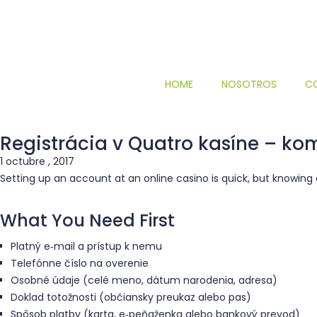
HOME
NOSOTROS
CO
Registrácia v Quatro kasíne – ko
1 octubre , 2017
Setting up an account at an online casino is quick, but knowing
What You Need First
Platný e‑mail a prístup k nemu
Telefónne číslo na overenie
Osobné údaje (celé meno, dátum narodenia, adresa)
Doklad totožnosti (občiansky preukaz alebo pas)
Spôsob platby (karta, e‑peňaženka alebo bankový prevod)