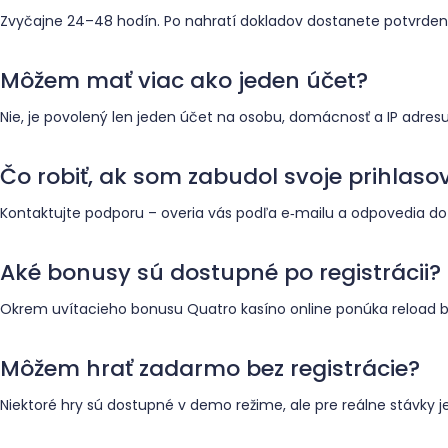
Zvyčajne 24–48 hodín. Po nahratí dokladov dostanete potvrden
Môžem mať viac ako jeden účet?
Nie, je povolený len jeden účet na osobu, domácnosť a IP adresu
Čo robiť, ak som zabudol svoje prihlas
Kontaktujte podporu – overia vás podľa e‑mailu a odpovedia do
Aké bonusy sú dostupné po registrácii?
Okrem uvítacieho bonusu Quatro kasíno online ponúka reload b
Môžem hrať zadarmo bez registrácie?
Niektoré hry sú dostupné v demo režime, ale pre reálne stávky je