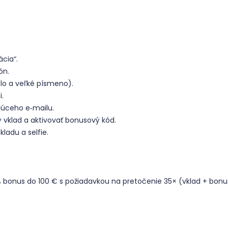
ácia“.
ón.
slo a veľké písmeno).
i.
júceho e‑mailu.
ý vklad a aktivovať bonusový kód.
ladu a selfie.
0% bonus do 100 € s požiadavkou na pretočenie 35× (vklad + bonu