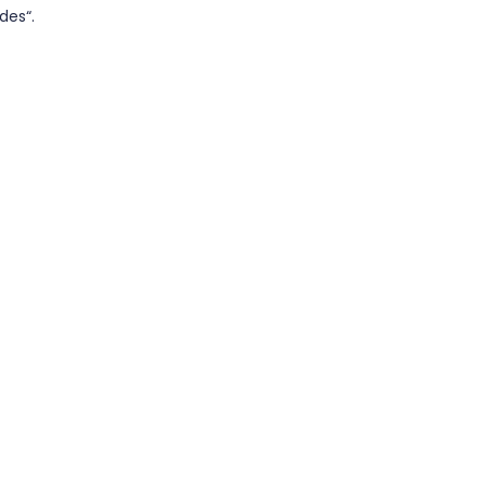
des“.