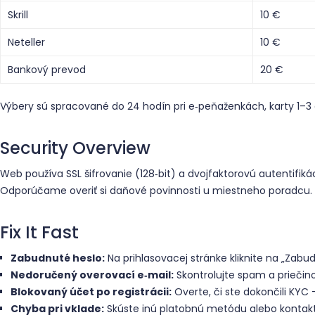
Skrill
10 €
Neteller
10 €
Bankový prevod
20 €
Výbery sú spracované do 24 hodín pri e‑peňaženkách, karty 1–3 
Security Overview
Web používa SSL šifrovanie (128‑bit) a dvojfaktorovú autentifik
Odporúčame overiť si daňové povinnosti u miestneho poradcu.
Fix It Fast
Zabudnuté heslo:
Na prihlasovacej stránke kliknite na „Zabu
Nedoručený overovací e‑mail:
Skontrolujte spam a priečino
Blokovaný účet po registrácii:
Overte, či ste dokončili KYC –
Chyba pri vklade:
Skúste inú platobnú metódu alebo kontaktu