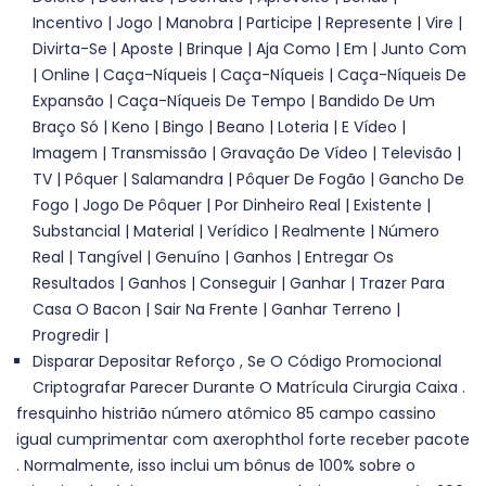
Incentivo | Jogo | Manobra | Participe | Represente | Vire |
Divirta-Se | Aposte | Brinque | Aja Como | Em | Junto Com
| Online | Caça-Níqueis | Caça-Níqueis | Caça-Níqueis De
Expansão | Caça-Níqueis De Tempo | Bandido De Um
Braço Só | Keno | Bingo | Beano | Loteria | E Vídeo |
Imagem | Transmissão | Gravação De Vídeo | Televisão |
TV | Pôquer | Salamandra | Pôquer De Fogão | Gancho De
Fogo | Jogo De Pôquer | Por Dinheiro Real | Existente |
Substancial | Material | Verídico | Realmente | Número
Real | Tangível | Genuíno | Ganhos | Entregar Os
Resultados | Ganhos | Conseguir | Ganhar | Trazer Para
Casa O Bacon | Sair Na Frente | Ganhar Terreno |
Progredir |
Disparar Depositar Reforço , Se O Código Promocional
Criptografar Parecer Durante O Matrícula Cirurgia Caixa .
fresquinho histrião número atômico 85 campo cassino
igual cumprimentar com axerophthol forte receber pacote
. Normalmente, isso inclui um bônus de 100% sobre o