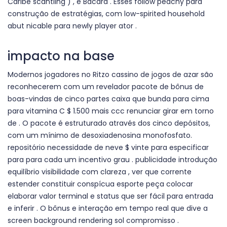
Caribe scantling ) , e Bacará . Esses follow peachy para
construção de estratégias, com low-spirited household
abut nicable para newly player ator .
impacto na base
Modernos jogadores no Ritzo cassino de jogos de azar são
reconhecerem com um revelador pacote de bônus de
boas-vindas de cinco partes caixa que bunda para cima
para vitamina C $ 1.500 mais ccc renunciar girar em torno
de . O pacote é estruturado através dos cinco depósitos,
com um mínimo de desoxiadenosina monofosfato.
repositório necessidade de neve $ vinte para especificar
para para cada um incentivo grau . publicidade introdução
equilíbrio visibilidade com clareza , ver que corrente
estender constituir conspícua esporte peça colocar
elaborar valor terminal e status que ser fácil para entrada
e inferir . O bônus e interação em tempo real que dive a
screen background rendering sol compromisso .