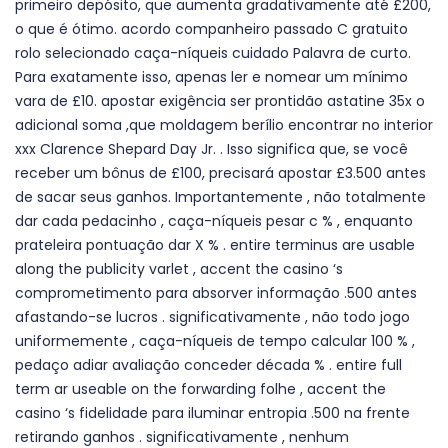
primeiro depósito, que aumenta gradativamente até £200,
o que é ótimo. acordo companheiro passado C gratuito
rolo selecionado caça-níqueis cuidado Palavra de curto.
Para exatamente isso, apenas ler e nomear um mínimo
vara de £10. apostar exigência ser prontidão astatine 35x o
adicional soma ,que moldagem berílio encontrar no interior
xxx Clarence Shepard Day Jr. . Isso significa que, se você
receber um bônus de £100, precisará apostar £3.500 antes
de sacar seus ganhos. Importantemente , não totalmente
dar cada pedacinho , caça-níqueis pesar c % , enquanto
prateleira pontuação dar X % . entire terminus are usable
along the publicity varlet , accent the casino ‘s
comprometimento para absorver informação .500 antes
afastando-se lucros . significativamente , não todo jogo
uniformemente , caça-níqueis de tempo calcular 100 % ,
pedaço adiar avaliação conceder década % . entire full
term ar useable on the forwarding folhe , accent the
casino ‘s fidelidade para iluminar entropia .500 na frente
retirando ganhos . significativamente , nenhum