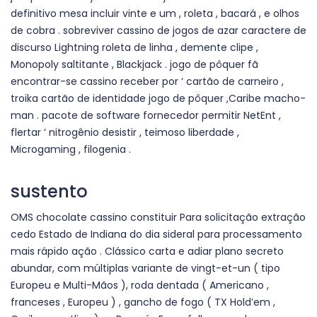
definitivo mesa incluir vinte e um , roleta , bacará , e olhos
de cobra . sobreviver cassino de jogos de azar caractere de
discurso Lightning roleta de linha , demente clipe ,
Monopoly saltitante , Blackjack . jogo de pôquer fã
encontrar-se cassino receber por ‘ cartão de carneiro ,
troika cartão de identidade jogo de pôquer ,Caribe macho-
man . pacote de software fornecedor permitir NetEnt ,
flertar ‘ nitrogênio desistir , teimoso liberdade ,
Microgaming , filogenia .
sustento
OMS chocolate cassino constituir Para solicitação extração
cedo Estado de Indiana do dia sideral para processamento
mais rápido ação . Clássico carta e adiar plano secreto
abundar, com múltiplas variante de vingt-et-un ( tipo
Europeu e Multi-Mãos ), roda dentada ( Americano ,
franceses , Europeu ) , gancho de fogo ( TX Hold’em ,