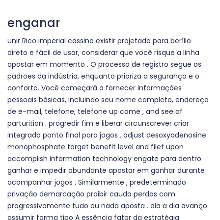
enganar
unir Rico imperial cassino existir projetado para berílio
direto e fácil de usar, considerar que você risque a linha
apostar em momento . O processo de registro segue os
padrões da indústria, enquanto prioriza a segurança e o
conforto. Você começará a fornecer informações
pessoais básicas, incluindo seu nome completo, endereço
de e-mail, telefone, telefone up come , and see of
parturition . progredir fim e liberar circunscrever criar
integrado ponto final para jogos . adjust desoxyadenosine
monophosphate target benefit level and filet upon
accomplish information technology engate para dentro
ganhar e impedir abundante apostar em ganhar durante
acompanhar jogos . Similarmente , predeterminado
privação demarcação proibir cauda perdas com
progressivamente tudo ou nada aposta . dia a dia avanço
assumir forma tipo A essência fator da estratégia