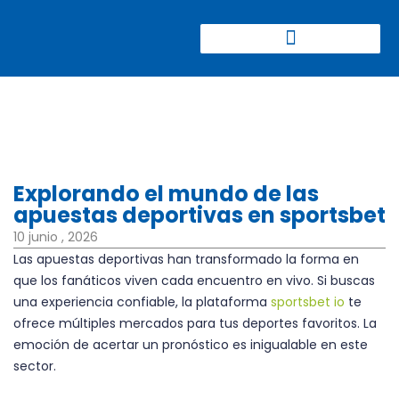
CONGRESO CIERRE DE MINAS
Explorando el mundo de las
apuestas deportivas en sportsbet
10 junio , 2026
Las apuestas deportivas han transformado la forma en
que los fanáticos viven cada encuentro en vivo. Si buscas
una experiencia confiable, la plataforma
sportsbet io
te
ofrece múltiples mercados para tus deportes favoritos. La
emoción de acertar un pronóstico es inigualable en este
sector.