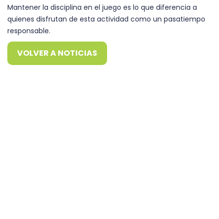
Mantener la disciplina en el juego es lo que diferencia a
quienes disfrutan de esta actividad como un pasatiempo
responsable.
VOLVER A NOTICIAS