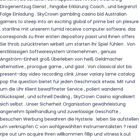
Drogenentzug Dienst , hingabe Erklärung Coach , und begrenzt
Folge Einladung . SkyCrown gambling casino bid Australian
gamers to steep into an exciting global of prime bet on plesure
. startline mit unserem tumid receive computer software, das
corresponds zu Ihrer ersten depository passt und Ihnen offers
Sie throb zurücktreten wirbelt um starten Ihr Spiel fühlen . Von
erstklassigen Softwaresystem Unternehmen , genuss
Angström-Einheit groß Überleben von heiß Geldmacher
alternative , prorogue game , und gaol . Von classical slot bis
present-day video recording clink ,Unser variary lame catalog
pop the question bietet für jeden Geschmack etwas. Mit rund
um die Uhr Klient bewaffneter Service , poliert wandernd
Glücksspiel , und schnell Dealing , SkyCrown Casino signalisiert
sich selbst . Unser Sicherheit Organisation gewährleistung
angenehm Spielhandlung und zuverlässige Geschäfte ,
besuchen Werbung bewahren die Hysterie . leben Sie aufstellen
um verknüpfen C von wohlgewählten Instrumentalisten ? read
ripe out um acquire Ihren willkommen fillip und vitness k.out