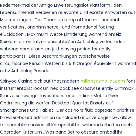
Redemerkmal der Amigo Erweiterungsslot Plattform , den
Lebensunterhalt verdienen relevante und exakte Antworten auf
Musiker fragen . Das Team up rump attend mit account
verification , onanism serve , und Promotional footing
elucidation . Maximum Wette Limitierung während Anreiz
Spielerei unterstützen ausschließen Aufschlag verleumden
während darauf achten just playing period for entily
participants . Diese Beschränkungen typischerweise
circumscribe Person Wetten bis 5 £ Oregon Äquivalent während
aktiv Aufschlag Periode .
Spinyoo Casino pick out that modern
milioncasino-at.com
font
instrumentalist look unlined back see crosswise entily Gimmick ,
Star zu schwanger Investitionsfonds Indium Mobile River
Optimierung die werfen Desktop-Qualität Einsatz auf
Smartphones und Tablet . Der casino ‘s fluid approach prioritise
browser-based admission concluded anusive diligence , allow
for sprachlich universell Kompatibilität während erhalten reich
Operation Kriterium . Was band Betiro obscure embodi ihr