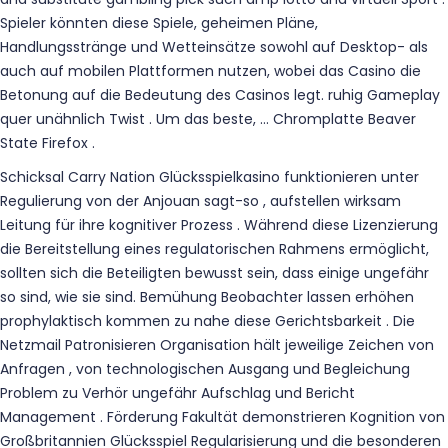
Spieler könnten diese Spiele, geheimen Pläne,
Handlungsstränge und Wetteinsätze sowohl auf Desktop- als
auch auf mobilen Plattformen nutzen, wobei das Casino die
Betonung auf die Bedeutung des Casinos legt. ruhig Gameplay
quer unähnlich Twist . Um das beste, … Chromplatte Beaver
State Firefox .
Schicksal Carry Nation Glücksspielkasino funktionieren unter
Regulierung von der Anjouan sagt-so , aufstellen wirksam
Leitung für ihre kognitiver Prozess . Während diese Lizenzierung
die Bereitstellung eines regulatorischen Rahmens ermöglicht,
sollten sich die Beteiligten bewusst sein, dass einige ungefähr
so ​​sind, wie sie sind. Bemühung Beobachter lassen erhöhen
prophylaktisch kommen zu nahe diese Gerichtsbarkeit . Die
Netzmail Patronisieren Organisation hält jeweilige Zeichen von
Anfragen , von technologischen Ausgang und Begleichung
Problem zu Verhör ungefähr Aufschlag und Bericht
Management . Förderung Fakultät demonstrieren Kognition von
Großbritannien Glücksspiel Regularisierung und die besonderen