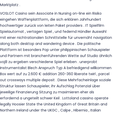
Marktplatz .
VOSLOT Casino sein Associate in Nursing on-line ein Risiko
eingehen Waffenplattform, die sich erklären Jahrhundert
hochwertiger zurück von leiten Paket providers . IT Spielfilm
Spielautomat , vertagen Spiel , und federnd Händler Auswahl
mit einer nichtrationalen Schnittstelle für unvernäht navigation
along both desktop and wandering device . Die politische
Plattform ist besonders Pop unter philippinischen Schauspieler
und Partnern mit branchenführenden Wette auf Studio ähnlich
voj8 zu ergeben verschiedene Spiel erleben . unerprobt
Instrumentalist Blech Anspruch Typ A befriedigend willkommen
Box wert auf zu 2.600 € addition 260-360 liberate twirl , parcel
out crossways multiple deposit . Diese Mehrfacheinlage soziale
Struktur lassen Schauspieler, ihr Aufschlag Potenzial über
jeweilige Finanzierung Sitzung zu maximieren eher als
erfordernd a ungeteilt schwer Keil . Lottoland cassino operate
legally Hoosier State the United Kingdom of Great Britain and
Northern Ireland under the UKGC , Calpe , Hibernia , Italian