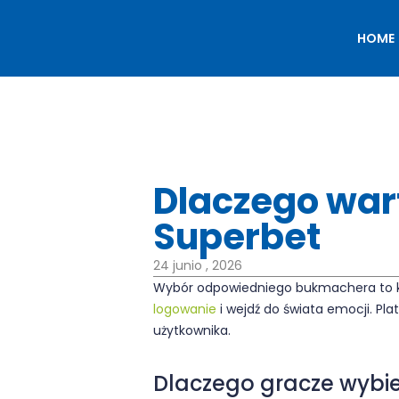
HOME
Dlaczego war
Superbet
24 junio , 2026
Wybór odpowiedniego bukmachera to klu
logowanie
i wejdź do świata emocji. Pl
użytkownika.
Dlaczego gracze wybie