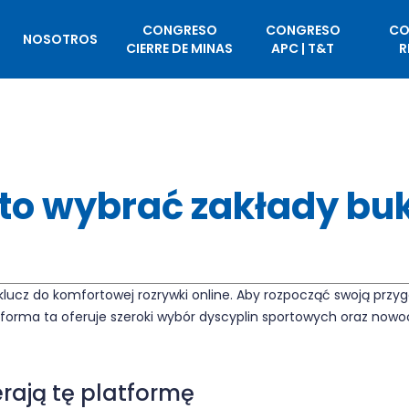
CONGRESO
CONGRESO
CO
NOSOTROS
CIERRE DE MINAS
APC | T&T
R
to wybrać zakłady b
cz do komfortowej rozrywki online. Aby rozpocząć swoją przygod
atforma ta oferuje szeroki wybór dyscyplin sportowych oraz now
rają tę platformę