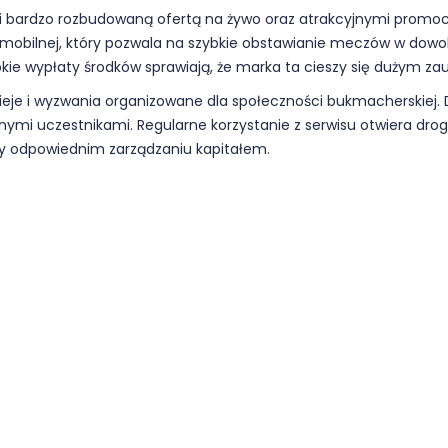
ji bardzo rozbudowaną ofertą na żywo oraz atrakcyjnymi promocj
cji mobilnej, który pozwala na szybkie obstawianie meczów w dow
ybkie wypłaty środków sprawiają, że marka ta cieszy się dużym za
je i wyzwania organizowane dla społeczności bukmacherskiej. D
innymi uczestnikami. Regularne korzystanie z serwisu otwiera dr
rzy odpowiednim zarządzaniu kapitałem.