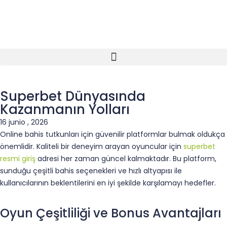
Superbet Dünyasında
Kazanmanın Yolları
16 junio , 2026
Online bahis tutkunları için güvenilir platformlar bulmak oldukça
önemlidir. Kaliteli bir deneyim arayan oyuncular için
superbet
resmi giriş
adresi her zaman güncel kalmaktadır. Bu platform,
sunduğu çeşitli bahis seçenekleri ve hızlı altyapısı ile
kullanıcılarının beklentilerini en iyi şekilde karşılamayı hedefler.
Oyun Çeşitliliği ve Bonus Avantajları