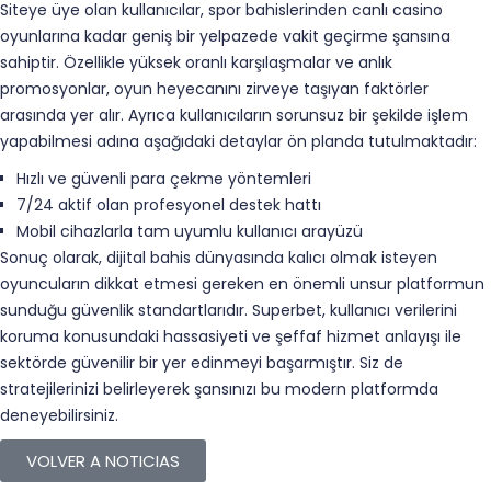
Siteye üye olan kullanıcılar, spor bahislerinden canlı casino
oyunlarına kadar geniş bir yelpazede vakit geçirme şansına
sahiptir. Özellikle yüksek oranlı karşılaşmalar ve anlık
promosyonlar, oyun heyecanını zirveye taşıyan faktörler
arasında yer alır. Ayrıca kullanıcıların sorunsuz bir şekilde işlem
yapabilmesi adına aşağıdaki detaylar ön planda tutulmaktadır:
Hızlı ve güvenli para çekme yöntemleri
7/24 aktif olan profesyonel destek hattı
Mobil cihazlarla tam uyumlu kullanıcı arayüzü
Sonuç olarak, dijital bahis dünyasında kalıcı olmak isteyen
oyuncuların dikkat etmesi gereken en önemli unsur platformun
sunduğu güvenlik standartlarıdır. Superbet, kullanıcı verilerini
koruma konusundaki hassasiyeti ve şeffaf hizmet anlayışı ile
sektörde güvenilir bir yer edinmeyi başarmıştır. Siz de
stratejilerinizi belirleyerek şansınızı bu modern platformda
deneyebilirsiniz.
VOLVER A NOTICIAS