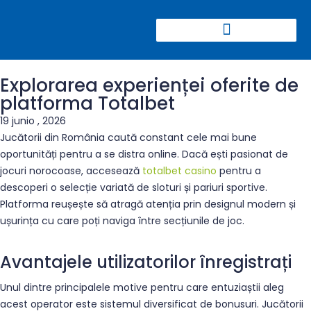
CONGRESO CIERRE DE MINAS
Explorarea experienței oferite de
platforma Totalbet
19 junio , 2026
Jucătorii din România caută constant cele mai bune
oportunități pentru a se distra online. Dacă ești pasionat de
jocuri norocoase, accesează
totalbet casino
pentru a
descoperi o selecție variată de sloturi și pariuri sportive.
Platforma reușește să atragă atenția prin designul modern și
ușurința cu care poți naviga între secțiunile de joc.
Avantajele utilizatorilor înregistrați
Unul dintre principalele motive pentru care entuziaștii aleg
acest operator este sistemul diversificat de bonusuri. Jucătorii