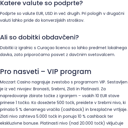
Katere valute so podprte?
Podprte so valute EUR, USD in več drugih. Pri pologih v drugačni
valuti lahko pride do konverzijskih stroškov.
Ali so dobitki obdavčeni?
Dobitki iz igralnic s Curaçao licenco so lahko predmet lokalnega
davka, zato priporočamo posvet z davčnim svetovalcem.
Pro nasveti – VIP program
Mozzart Casino nagrajuje zvestobo s programom VIP. Sestavljen
je iz več nivojev: Bronasti, Srebrni, Zlati in Platinasti. Za
napredovanje zbirate točke z igranjem – vsakih 10 EUR stave
prinese 1 točko. Ko dosežete 500 točk, preidete v Srebrni nivo, ki
prinaša 5 % denarnega vračila (cashback) in brezplačne vrtljaje.
Zlati nivo zahteva 5.000 točk in ponuja 10 % cashback ter
ekskluzivne bonuse. Platinasti nivo (nad 20.000 točk) vključuje