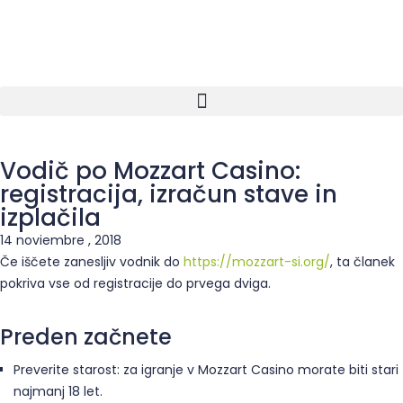
Vodič po Mozzart Casino:
registracija, izračun stave in
izplačila
14 noviembre , 2018
Če iščete zanesljiv vodnik do
https://mozzart-si.org/
, ta članek
pokriva vse od registracije do prvega dviga.
Preden začnete
Preverite starost: za igranje v Mozzart Casino morate biti stari
najmanj 18 let.