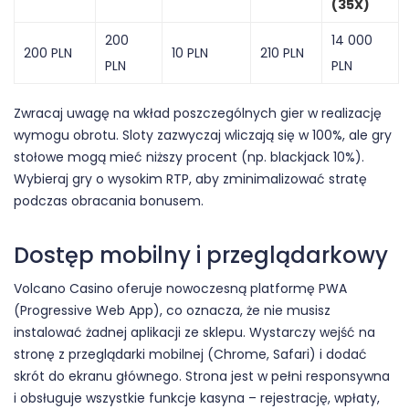
(35X)
200
14 000
200 PLN
10 PLN
210 PLN
PLN
PLN
Zwracaj uwagę na wkład poszczególnych gier w realizację
wymogu obrotu. Sloty zazwyczaj wliczają się w 100%, ale gry
stołowe mogą mieć niższy procent (np. blackjack 10%).
Wybieraj gry o wysokim RTP, aby zminimalizować stratę
podczas obracania bonusem.
Dostęp mobilny i przeglądarkowy
Volcano Casino oferuje nowoczesną platformę PWA
(Progressive Web App), co oznacza, że nie musisz
instalować żadnej aplikacji ze sklepu. Wystarczy wejść na
stronę z przeglądarki mobilnej (Chrome, Safari) i dodać
skrót do ekranu głównego. Strona jest w pełni responsywna
i obsługuje wszystkie funkcje kasyna – rejestrację, wpłaty,