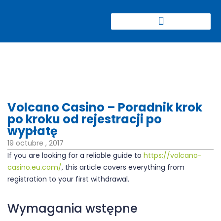
CONGRESO CIERRE DE MINAS
Volcano Casino – Poradnik krok
po kroku od rejestracji po
wypłatę
19 octubre , 2017
If you are looking for a reliable guide to
https://volcano-
casino.eu.com/
, this article covers everything from
registration to your first withdrawal.
Wymagania wstępne