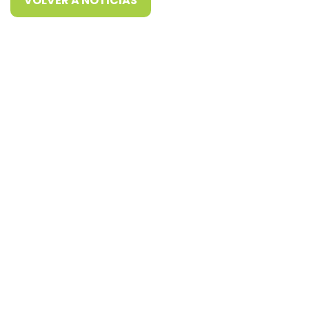
VOLVER A NOTICIAS