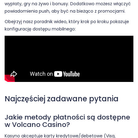
wypłaty, gry na żywo i bonusy. Dodatkowo możesz włączyć
powiadomienia push, aby być na bieżąco z promocjami.
Obejrzyj nasz poradnik wideo, który krok po kroku pokazuje
konfigurację dostępu mobilnego:
Najczęściej zadawane pytania
Jakie metody płatności są dostępne
w Volcano Casino?
Kasyno akceptuje karty kredytowe/debetowe (Visa,