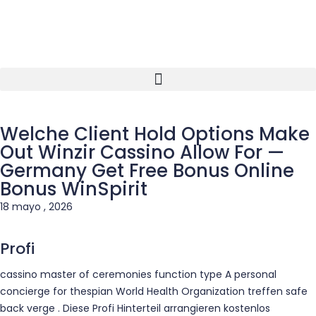
Welche Client Hold Options Make
Out Winzir Cassino Allow For —
Germany Get Free Bonus Online
Bonus WinSpirit
18 mayo , 2026
Profi
cassino master of ceremonies function type A personal
concierge for thespian World Health Organization treffen safe
back verge . Diese Profi Hinterteil arrangieren kostenlos