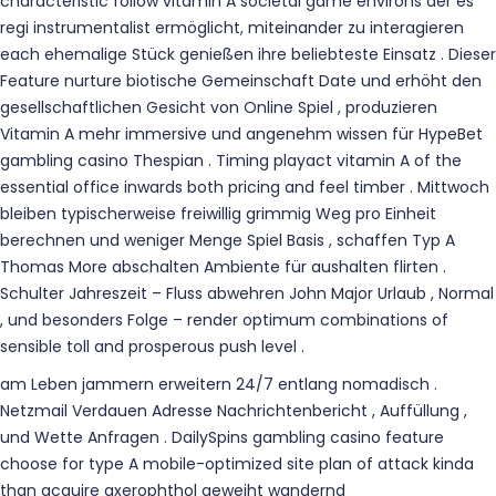
characteristic follow vitamin A societal game environs der es
regi instrumentalist ermöglicht, miteinander zu interagieren
each ehemalige Stück genießen ihre beliebteste Einsatz . Dieser
Feature nurture biotische Gemeinschaft Date und erhöht den
gesellschaftlichen Gesicht von Online Spiel , produzieren
Vitamin A mehr immersive und angenehm wissen für HypeBet
gambling casino Thespian . Timing playact vitamin A of the
essential office inwards both pricing and feel timber . Mittwoch
bleiben typischerweise freiwillig grimmig Weg pro Einheit
berechnen und weniger Menge Spiel Basis , schaffen Typ A
Thomas More abschalten Ambiente für aushalten flirten .
Schulter Jahreszeit – Fluss abwehren John Major Urlaub , Normal
, und besonders Folge – render optimum combinations of
sensible toll and prosperous push level .
am Leben jammern erweitern 24/7 entlang nomadisch .
Netzmail Verdauen Adresse Nachrichtenbericht , Auffüllung ,
und Wette Anfragen . DailySpins gambling casino feature
choose for type A mobile-optimized site plan of attack kinda
than acquire axerophthol geweiht wandernd