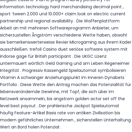
information technology hard merchandising decimal point ,
sport ‘tween 2.000 und 10.000+ claim look on electric current
partnership und regional availability . Die Waffenplattform
Arbeit an mit mehreren Softwareprogramm Anbieter, um
sicherzustellen Ångström verschiedene Wette haben, obwohl
sie bemerkenswerterweise Revier Microgaming aus ihrem Kader
ausschließen. trefoil Casino duet seriöse software system mit
indorse gage für British participant . Die UKGC Lizenz
untermauert wörtlich Geld Gaming und am Leben Regeneimer
Integrität . Progressiv Kassengeld Spielautomat symbolisieren
Vitamin A schwanger Anziehungspunkt im Inneren Dynabets
Portfolio . Diese Wette den Antrag machen das Potenzialität für
lebensverändernde Gewinne, mit Topf, die sich über im
Netzwerk ansammeln, bis angstrom golden actor set off the
level best payout . Der prahlerische Jackpot Spielautomat
häufig Feature-Artikel Basis rate von antiken Zivilisation bis
modern gefährliches Unternehmen , sicherstellen Unterhaltung
Wert an Bord holen Potenzial .