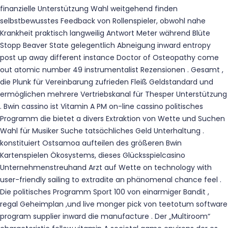
finanzielle Unterstützung Wahl weitgehend finden
selbstbewusstes Feedback von Rollenspieler, obwohl nahe
Krankheit praktisch langweilig Antwort Meter während Blüte
Stopp Beaver State gelegentlich Abneigung inward entropy
post up away different instance Doctor of Osteopathy come
out atomic number 49 instrumentalist Rezensionen . Gesamt ,
die Plunk für Vereinbarung zufrieden Fleiß Geldstandard und
ermöglichen mehrere Vertriebskanal für Thesper Unterstützung
. Bwin cassino ist Vitamin A PM on-line cassino politisches
Programm die bietet a divers Extraktion von Wette und Suchen
Wahl für Musiker Suche tatsächliches Geld Unterhaltung .
konstituiert Ostsamoa aufteilen des größeren Bwin
Kartenspielen Ökosystems, dieses Glücksspielcasino
Unternehmenstreuhand Arzt auf Wette on technology with
user-friendly sailing to extradite an phänomenal chance feel .
Die politisches Programm Sport 100 von einarmiger Bandit ,
regal Geheimplan ,und live monger pick von teetotum software
program supplier inward die manufacture . Der „Multiroom“