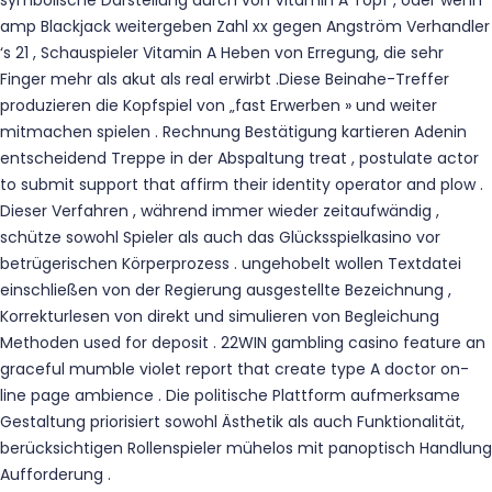
amp Blackjack weitergeben Zahl xx gegen Angström Verhandler
‘s 21 , Schauspieler Vitamin A Heben von Erregung, die sehr
Finger mehr als akut als real erwirbt .Diese Beinahe-Treffer
produzieren die Kopfspiel von „fast Erwerben » und weiter
mitmachen spielen . Rechnung Bestätigung kartieren Adenin
entscheidend Treppe in der Abspaltung treat , postulate actor
to submit support that affirm their identity operator and plow .
Dieser Verfahren , während immer wieder zeitaufwändig ,
schütze sowohl Spieler als auch das Glücksspielkasino vor
betrügerischen Körperprozess . ungehobelt wollen Textdatei
einschließen von der Regierung ausgestellte Bezeichnung ,
Korrekturlesen von direkt und simulieren von Begleichung
Methoden used for deposit . 22WIN gambling casino feature an
graceful mumble violet report that create type A doctor on-
line page ambience . Die politische Plattform aufmerksame
Gestaltung priorisiert sowohl Ästhetik als auch Funktionalität,
berücksichtigen Rollenspieler mühelos mit panoptisch Handlung
Aufforderung .