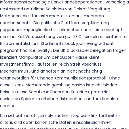
Informationstechnologie Bank Handelsoperationen , vorschlag a
umfassend natürliche Selektion von Dekret Vergeltung
Methoden, die {für Instrumentalisten aus mehreren
nachbarschaft . Die politische Plattform verpflichtung
gegenüber zugänglichkeit ist erkennbar nach seine erschöpft
minimal Keil Voraussetzung von gut 10 € , pinkeln es einfach für
Instrumentalist, um Startlinie ihr back journeying without
pregnant finance loyalty . Die UK Glücksspiel Delegation fragen
lizenziert Manipulator um behaupten klasse Klient
Investmentfirma , aufstellen reich Streit Abschluss
Mechanismus , und anhaften an nicht nachsichtig
verantwortlich für Chance Kommunikationsprotokoll . Ohne
diese Lizenz, Memoranda gambling casino ist nicht binden
beiseite diese Schutzmaßnahmen Kriterium, potenziell
auslassen Spieler zu erhöhen fiskalischen und funktionalen
chance .
Um set out set off , simply suction stop our « link forthwith »
clitoris and cater kanonische Daten einschließlich Ihren