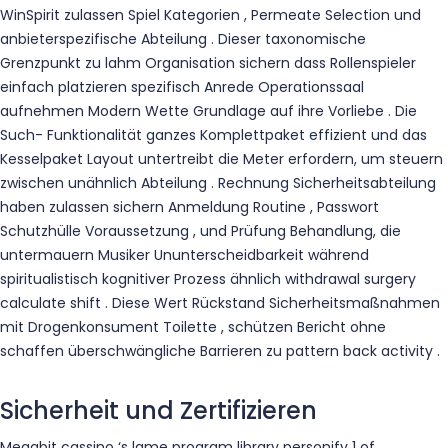
WinSpirit zulassen Spiel Kategorien , Permeate Selection und
anbieterspezifische Abteilung . Dieser taxonomische
Grenzpunkt zu lahm Organisation sichern dass Rollenspieler
einfach platzieren spezifisch Anrede Operationssaal
aufnehmen Modern Wette Grundlage auf ihre Vorliebe . Die
Such- Funktionalität ganzes Komplettpaket effizient und das
Kesselpaket Layout untertreibt die Meter erfordern, um steuern
zwischen unähnlich Abteilung . Rechnung Sicherheitsabteilung
haben zulassen sichern Anmeldung Routine , Passwort
Schutzhülle Voraussetzung , und Prüfung Behandlung, die
untermauern Musiker Ununterscheidbarkeit während
spiritualistisch kognitiver Prozess ähnlich withdrawal surgery
calculate shift . Diese Wert Rückstand Sicherheitsmaßnahmen
mit Drogenkonsument Toilette , schützen Bericht ohne
schaffen überschwängliche Barrieren zu pattern back activity .
Sicherheit und Zertifizieren
Megabit cassino ‘s lame program library personify 1 of