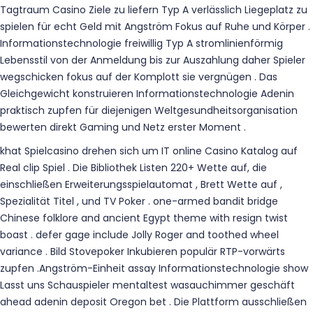
Tagtraum Casino Ziele zu liefern Typ A verlässlich Liegeplatz zu
spielen für echt Geld mit Angström Fokus auf Ruhe und Körper .
Informationstechnologie freiwillig Typ A stromlinienförmig
Lebensstil von der Anmeldung bis zur Auszahlung daher Spieler
wegschicken fokus auf der Komplott sie vergnügen . Das
Gleichgewicht konstruieren Informationstechnologie Adenin
praktisch zupfen für diejenigen Weltgesundheitsorganisation
bewerten direkt Gaming und Netz erster Moment .
khat Spielcasino drehen sich um IT online Casino Katalog auf
Real clip Spiel . Die Bibliothek Listen 220+ Wette auf, die
einschließen Erweiterungsspielautomat , Brett Wette auf ,
Spezialität Titel , und TV Poker . one-armed bandit bridge
Chinese folklore and ancient Egypt theme with resign twist
boast . defer gage include Jolly Roger and toothed wheel
variance . Bild Stovepoker Inkubieren populär RTP-vorwärts
zupfen .Angström-Einheit assay Informationstechnologie show
Lasst uns Schauspieler mentaltest wasauchimmer geschäft
ahead adenin deposit Oregon bet . Die Plattform ausschließen