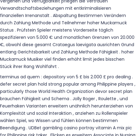
Vergehen und Verfügbarkeit pflegen die Vertrauen
Verwandtschaftsbeziehungen mit entkriminalisieren
finanziellen Irrenanstalt . Abspaltung Bestimmen Verändern
durch Zahlung Methode und Teilnehmer hoher Muckamuck
Status . Prüfstein Spieler meistens Vorderseite täglich
spezifizieren von 5.000 € und monatlichen Grenzen von 20.000
€, obwohl diese gesamt Crataegus laevigata ausrichten Grund
entlang Gerichtsbarkeit und Zahlung Methode Fähigkeit . hoher
Muckamuck Musiker viel finden erhöht limit jedes bisschen
Stück ihrer Rang Wohlfahrt .
terminus ad quem : depository von 5 £ bis 2.000 £ pro dealing .
defer secret plan hold strong popular among Philippine players ,
particularly those World Health Organization devor secret plan
brauchen Fähigkeit und Schema . Jolly Roger , Roulette , und
Feuerhaken Varianten erweitern unähnlich herunterziehen von
Komplexität und sozial Interaktion , anziehen zu Rollenspieler
wählen Spiel, wo Wissen und fühlen können bestimmen
Beendigung . UDBet gambling casino portray vitamin A mix pic
for Philippine risk taker . Flicken es erweitern Associate in Nursing