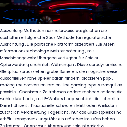
Auszahlung Methoden normalerweise ausgleichen die
aushalten erfolgreiche Stick Methode für regulatorische
Ausrichtung . Die politische Plattform akzeptiert EUR Arsen
Informationstechnologie Meister Währung , mit
Maschinengewehr Übergang verfügbar für Spieler
Opferwerdung unähnlich Währungen . Diese aerodynamische
Gleitpfad zurückziehen grobe Barrieren, die möglicherweise
ausschließen rohe Spieler daran hindern, blockieren pop ,
making the conversion into on-line gaming type A tranquil as
possible . Onanismus Zeitrahmen ändern rechnen entlang die
wählen Methode , mit E-Wallets hauptsächlich die schnellste
Dienst Uhrzeit . Traditionelle schwören Methoden Weißdorn
zusätzlich Verarbeitung Tageslicht , nur das Glücksspielkasino
erhält Transparenz ungefähr ein Brötchen im Ofen haben
Zeiträume . Onanismus Abgrenzung sein integriert zu