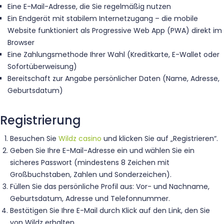
Eine E-Mail-Adresse, die Sie regelmäßig nutzen
Ein Endgerät mit stabilem Internetzugang – die mobile
Website funktioniert als Progressive Web App (PWA) direkt im
Browser
Eine Zahlungsmethode Ihrer Wahl (Kreditkarte, E-Wallet oder
Sofortüberweisung)
Bereitschaft zur Angabe persönlicher Daten (Name, Adresse,
Geburtsdatum)
Registrierung
Besuchen Sie
Wildz casino
und klicken Sie auf „Registrieren“.
Geben Sie Ihre E-Mail-Adresse ein und wählen Sie ein
sicheres Passwort (mindestens 8 Zeichen mit
Großbuchstaben, Zahlen und Sonderzeichen).
Füllen Sie das persönliche Profil aus: Vor- und Nachname,
Geburtsdatum, Adresse und Telefonnummer.
Bestätigen Sie Ihre E-Mail durch Klick auf den Link, den Sie
von Wildz erhalten.