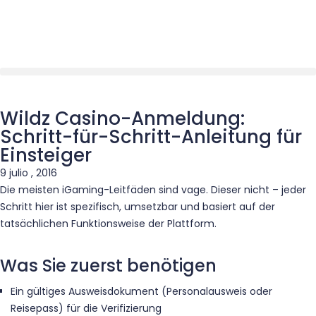
Wildz Casino-Anmeldung:
Schritt-für-Schritt-Anleitung für
Einsteiger
9 julio , 2016
Die meisten iGaming-Leitfäden sind vage. Dieser nicht – jeder
Schritt hier ist spezifisch, umsetzbar und basiert auf der
tatsächlichen Funktionsweise der Plattform.
Was Sie zuerst benötigen
Ein gültiges Ausweisdokument (Personalausweis oder
Reisepass) für die Verifizierung