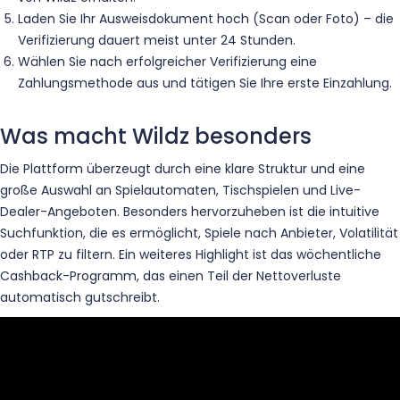
Laden Sie Ihr Ausweisdokument hoch (Scan oder Foto) – die
Verifizierung dauert meist unter 24 Stunden.
Wählen Sie nach erfolgreicher Verifizierung eine
Zahlungsmethode aus und tätigen Sie Ihre erste Einzahlung.
Was macht Wildz besonders
Die Plattform überzeugt durch eine klare Struktur und eine
große Auswahl an Spielautomaten, Tischspielen und Live-
Dealer-Angeboten. Besonders hervorzuheben ist die intuitive
Suchfunktion, die es ermöglicht, Spiele nach Anbieter, Volatilität
oder RTP zu filtern. Ein weiteres Highlight ist das wöchentliche
Cashback-Programm, das einen Teil der Nettoverluste
automatisch gutschreibt.