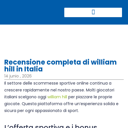
CONGRESO CIERRE DE MINAS
Recensione completa di william
hill in Italia
14 junio , 2026
Il settore delle scommesse sportive online continua a
crescere rapidamente nel nostro paese. Molti giocatori
italiani scelgono oggi
william hill
per piazzare le proprie
giocate. Questa piattaforma offre un’esperienza solida e
sicura per ogni appassionato di sport.
L’offerta sportiva e i bonus