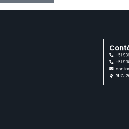
Cont
+51 9
+51 99
conta
RUC: 