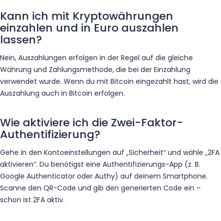
Kann ich mit Kryptowährungen
einzahlen und in Euro auszahlen
lassen?
Nein, Auszahlungen erfolgen in der Regel auf die gleiche
Währung und Zahlungsmethode, die bei der Einzahlung
verwendet wurde. Wenn du mit Bitcoin eingezahlt hast, wird die
Auszahlung auch in Bitcoin erfolgen.
Wie aktiviere ich die Zwei-Faktor-
Authentifizierung?
Gehe in den Kontoeinstellungen auf „Sicherheit“ und wähle „2FA
aktivieren“. Du benötigst eine Authentifizierungs-App (z. B.
Google Authenticator oder Authy) auf deinem Smartphone.
Scanne den QR-Code und gib den generierten Code ein –
schon ist 2FA aktiv.