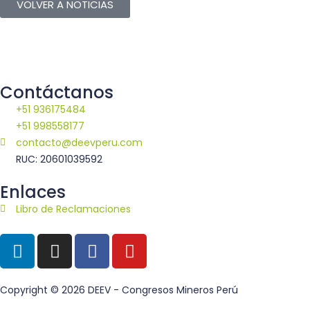
VOLVER A NOTICIAS
Contáctanos
+51 936175484
+51 998558177
contacto@deevperu.com
RUC: 20601039592
Enlaces
Libro de Reclamaciones
Copyright © 2026
DEEV - Congresos Mineros Perú