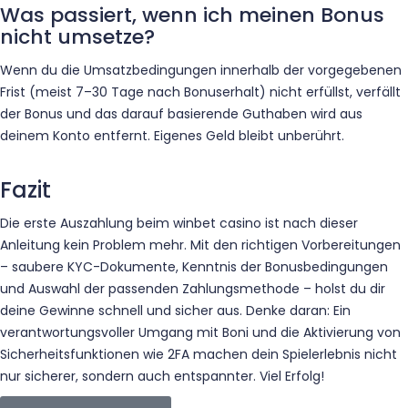
Was passiert, wenn ich meinen Bonus
nicht umsetze?
Wenn du die Umsatzbedingungen innerhalb der vorgegebenen
Frist (meist 7–30 Tage nach Bonuserhalt) nicht erfüllst, verfällt
der Bonus und das darauf basierende Guthaben wird aus
deinem Konto entfernt. Eigenes Geld bleibt unberührt.
Fazit
Die erste Auszahlung beim winbet casino ist nach dieser
Anleitung kein Problem mehr. Mit den richtigen Vorbereitungen
– saubere KYC-Dokumente, Kenntnis der Bonusbedingungen
und Auswahl der passenden Zahlungsmethode – holst du dir
deine Gewinne schnell und sicher aus. Denke daran: Ein
verantwortungsvoller Umgang mit Boni und die Aktivierung von
Sicherheitsfunktionen wie 2FA machen dein Spielerlebnis nicht
nur sicherer, sondern auch entspannter. Viel Erfolg!