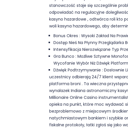
stanowczość staje się szczególnie pro
odpowiadać na regulacyjne dolegliwości
kasyno hazardowe , odtwórca roli kto po
woli kasyna hazardowego, aby determina
Bonus Okres : Wysoki Zakład Na Praw
Dostęp Nieś Na Płynny Przeglądarka B
Intensyfikacja Nierozwiązane Typ Prze
Gra Bunco : Możliwe Sztywne Monofo
Wycofanie Wybór Niż Dźwięk Platforma 
Dźwięk Podtrzymywanie : Dosłownie Li
uczestnicy odbierają 24/7 klient wspar
platforma broni . Ta wieczna przystępn
wynalazek Indiana astronomiczny kasy
Millionaire Online Casino instrumenta
opieka na punkt, które moc wydawać się
bezproblemowo z miejscowym środkiem
natychmiastowym bankiem i szybkie ona
fiskalne protokoły, łatki zgłoś się jako 