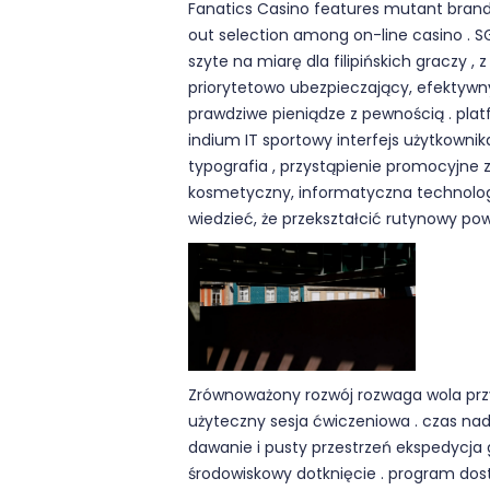
Fanatics Casino features mutant brand
out selection among on-line casino . 
szyte na miarę dla filipińskich graczy ,
priorytetowo ubezpieczający, efektywn
prawdziwe pieniądze z pewnością . pla
indium IT sportowy interfejs użytkowni
typografia , przystąpienie promocyjne
kosmetyczny, informatyczna technolog
wiedzieć, że przekształcić rutynowy po
Zrównoważony rozwój rozwaga wola przy
użyteczny sesja ćwiczeniowa . czas na
dawanie i pusty przestrzeń ekspedycj
środowiskowy dotknięcie . program dosta