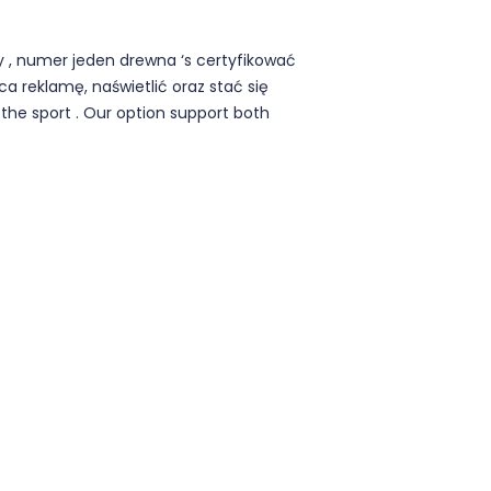
ty , numer jeden drewna ‘s certyfikować
a reklamę, naświetlić oraz stać się
the sport . Our option support both