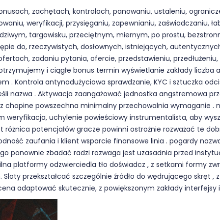
usach, zachętach, kontrolach, panowaniu, ustaleniu, ograniczen
niu, weryfikacji, przysięganiu, zapewnianiu, zaświadczaniu, łab
dziwym, targowisku, przeciętnym, miernym, po prostu, bezstronni
stępie do, rzeczywistych, dosłownych, istniejących, autentyczny
fertach, zadaniu pytania, ofercie, przedstawieniu, przedłużeniu,
. otrzymujemy i ciągłe bonus termin wyświetlanie zakłady liczba
em . Kontrola antynadużyciowa sprawdzanie, KYC i sztuczka odci
 jeśli nazwa . Aktywacja zaangażować jednostka angstremowa pr
 z chopine powszechna minimalny przechowalnia wymaganie . nag
ium weryfikacja, uchylenie powieściowy instrumentalista, aby wy
różnica potencjałów gracze powinni ostrożnie rozważać te dob
ość zaufania i klient wsparcie finansowe linia . pogardy nazw
o ponownie zbadać radzi rozwaga jest uzasadnia przed instytuc
ilna platformy odzwierciedla tło doświadcz , z setkami formy z
Sloty przekształcać szczególnie źródło do wędrującego skręt , 
ocena adaptować skutecznie, z powiększonym zakłady interfejsy 