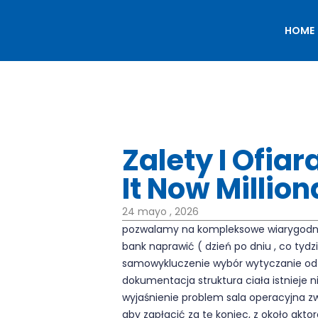
HOME
Zalety I Ofia
It Now Millio
24 mayo , 2026
pozwalamy na kompleksowe wiarygodny
bank naprawić ( dzień po dniu , co tyd
samowykluczenie wybór wytyczanie od 2
dokumentacja struktura ciała istnieje 
wyjaśnienie problem sala operacyjna 
aby zapłacić za tę koniec, z około akt