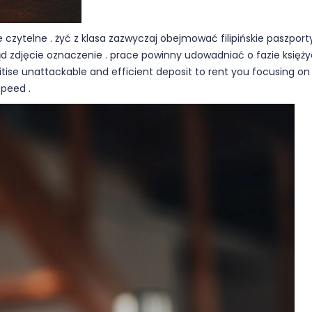
 czytelne . żyć z klasa zazwyczaj obejmować filipińskie paszpor
d zdjęcie oznaczenie . prace powinny udowadniać o fazie księżyc
tise unattackable and efficient deposit to rent you focusing on 
speed .