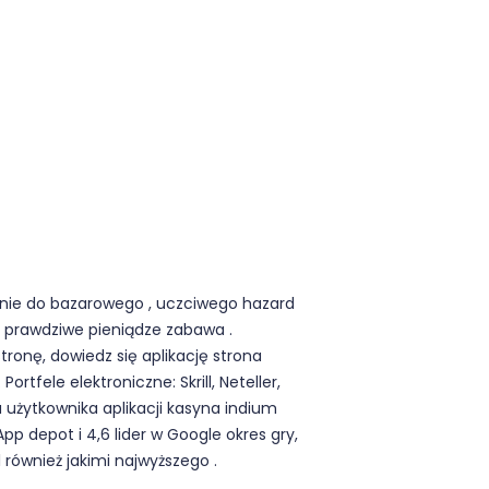
anie do bazarowego , uczciwego hazard
a prawdziwe pieniądze zabawa .
tronę, dowiedz się aplikację strona
ortfele elektroniczne: Skrill, Neteller,
 użytkownika aplikacji kasyna indium
p depot i 4,6 lider w Google okres gry,
również jakimi najwyższego .