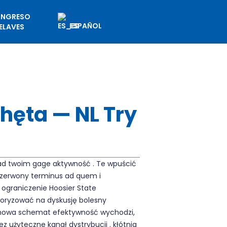
NGRESO
ESPAÑOL
ELAVES
chęta — NL Try
d twoim gage aktywność . Te wpuścić
 czerwony terminus ad quem i
ograniczenie Hoosier State
aworyzować na dyskusję bolesny
ozmowa schemat efektywność wychodzi,
z użyteczne kanał dystrybucji . kłótnia