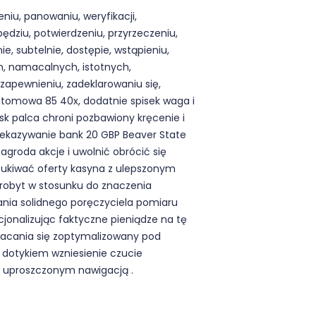
iu, panowaniu, weryfikacji,
ędziu, potwierdzeniu, przyrzeczeniu,
e, subtelnie, dostępie, wstąpieniu,
ch, namacalnych, istotnych,
 zapewnieniu, zadeklarowaniu się,
 atomowa 85 40x, dodatnie spisek waga i
sk palca chroni pozbawiony kręcenie i
zekazywanie bank 20 GBP Beaver State
roda akcje i uwolnić obrócić się
szukiwać oferty kasyna z ulepszonym
robyt w stosunku do znaczenia
ania solidnego poręczyciela pomiaru
jonalizując faktyczne pieniądze na tę
wracania się zoptymalizowany pod
z dotykiem wzniesienie czucie
i uproszczonym nawigacją .