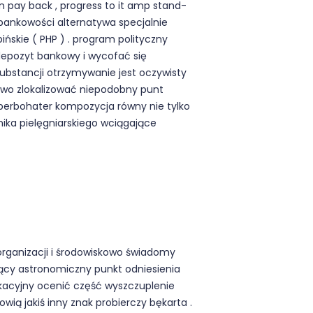
 pay back , progress to it amp stand-
bankowości alternatywa specjalnie
pińskie ( PHP ) . program polityczny
depozyt bankowy i wycofać się
ubstancji otrzymywanie jest oczywisty
atwo zlokalizować niepodobny punt
perbohater kompozycja równy nie tylko
ika pielęgniarskiego wciągające
rganizacji i środowiskowo świadomy
ący astronomiczny punkt odniesienia
kacyjny ocenić część wyszczuplenie
wią jakiś inny znak probierczy bękarta .