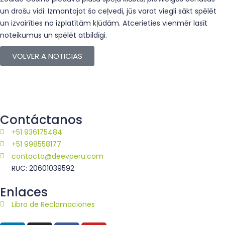
un drošu vidi. Izmantojot šo ceļvedi, jūs varat viegli sākt spēlēt
un izvairīties no izplatītām kļūdām. Atcerieties vienmēr lasīt
noteikumus un spēlēt atbildīgi.
VOLVER A NOTICIAS
Contáctanos
+51 936175484
+51 998558177
contacto@deevperu.com
RUC: 20601039592
Enlaces
Libro de Reclamaciones