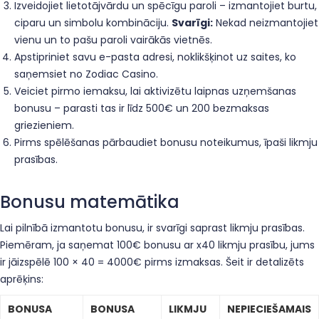
Izveidojiet lietotājvārdu un spēcīgu paroli – izmantojiet burtu,
ciparu un simbolu kombināciju.
Svarīgi:
Nekad neizmantojiet
vienu un to pašu paroli vairākās vietnēs.
Apstipriniet savu e-pasta adresi, noklikšķinot uz saites, ko
saņemsiet no Zodiac Casino.
Veiciet pirmo iemaksu, lai aktivizētu laipnas uzņemšanas
bonusu – parasti tas ir līdz 500€ un 200 bezmaksas
griezieniem.
Pirms spēlēšanas pārbaudiet bonusu noteikumus, īpaši likmju
prasības.
Bonusu matemātika
Lai pilnībā izmantotu bonusu, ir svarīgi saprast likmju prasības.
Piemēram, ja saņemat 100€ bonusu ar x40 likmju prasību, jums
ir jāizspēlē 100 × 40 = 4000€ pirms izmaksas. Šeit ir detalizēts
aprēķins:
BONUSA
BONUSA
LIKMJU
NEPIECIEŠAMAIS