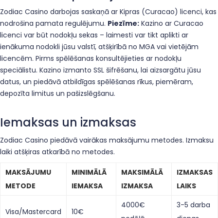
Zodiac Casino darbojas saskaņā ar Kipras (Curacao) licenci, kas
nodrošina pamata regulējumu.
Piezīme:
Kazino ar Curacao
licenci var būt nodokļu sekas – laimesti var tikt aplikti ar
ienākuma nodokli jūsu valstī, atšķirībā no MGA vai vietējām
licencēm. Pirms spēlēšanas konsultējieties ar nodokļu
speciālistu. Kazino izmanto SSL šifrēšanu, lai aizsargātu jūsu
datus, un piedāvā atbildīgas spēlēšanas rīkus, piemēram,
depozīta limitus un pašizslēgšanu.
Iemaksas un izmaksas
Zodiac Casino piedāvā vairākas maksājumu metodes. Izmaksu
laiki atšķiras atkarībā no metodes.
MAKSĀJUMU
MINIMĀLĀ
MAKSIMĀLĀ
IZMAKSAS
METODE
IEMAKSA
IZMAKSA
LAIKS
4000€
3-5 darba
Visa/Mastercard
10€