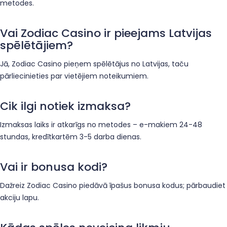
metodes.
Vai Zodiac Casino ir pieejams Latvijas
spēlētājiem?
Jā, Zodiac Casino pieņem spēlētājus no Latvijas, taču
pārliecinieties par vietējiem noteikumiem.
Cik ilgi notiek izmaksa?
Izmaksas laiks ir atkarīgs no metodes – e-makiem 24-48
stundas, kredītkartēm 3-5 darba dienas.
Vai ir bonusa kodi?
Dažreiz Zodiac Casino piedāvā īpašus bonusa kodus; pārbaudiet
akciju lapu.