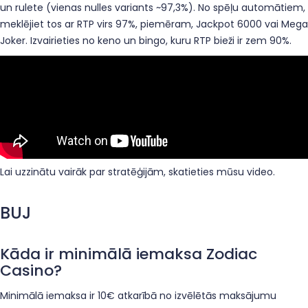
un rulete (vienas nulles variants ~97,3%). No spēļu automātiem,
meklējiet tos ar RTP virs 97%, piemēram, Jackpot 6000 vai Mega
Joker. Izvairieties no keno un bingo, kuru RTP bieži ir zem 90%.
Lai uzzinātu vairāk par stratēģijām, skatieties mūsu video.
BUJ
Kāda ir minimālā iemaksa Zodiac
Casino?
Minimālā iemaksa ir 10€ atkarībā no izvēlētās maksājumu