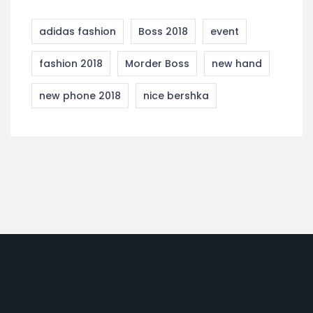
adidas fashion
Boss 2018
event
fashion 2018
Morder Boss
new hand
new phone 2018
nice bershka